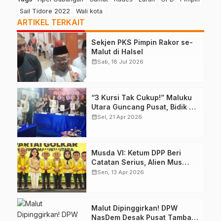
Sail Tidore 2022
Wali kota
ARTIKEL TERKAIT
Sekjen PKS Pimpin Rakor se-
Malut di Halsel
calendar_month
Sab, 18 Jul 2026
“3 Kursi Tak Cukup!” Maluku
Utara Guncang Pusat, Bidik 6
Kursi DPR RI
calendar_month
Sel, 21 Apr 2026
Musda VI: Ketum DPP Beri
Catatan Serius, Alien Mus
Mampu Atau Tidak?
calendar_month
Sen, 13 Apr 2026
Malut Dipinggirkan! DPW
NasDem Desak Pusat Tambah