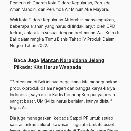
Pemerintah Daerah Kota Tidore Kepulauan, Perusda
Aman Mandiri, dan Perumda Air Minum Ake Mayora.
Wali Kota Tidore Kepulauan Ali Ibrahim menyampaikan,
beberapa arahan yang harus di tindak lanjuti oleh OPD
terkait, antara lain sesuai dengan pertemuan Wali Kota di
Bali dalam rangka Temu Bisnis Tahap IV Produk Dalam
Negeri Tahun 2022.
Baca Juga
Mantan Narapidana Jelang
Pilkada: Kita Harus Waspada
“Pertemuan di Bali intinya bagaimana kita menggunakan
produk-produk dalam negeri dan bangga karya-karya
Indonesia, saya minta Kadis PerindagKop punya peran
sangat besar, UMKM itu harus berjalan, intinya disitu,”
tegas Ali.
Dia juga menegaskan, kepada Satpol PP untuk setiap
saat amankan seluruh kawasan Tugulufa baik itu asset
lampu dan seluruhnya yang ada di Tugulufa, serta Dinas