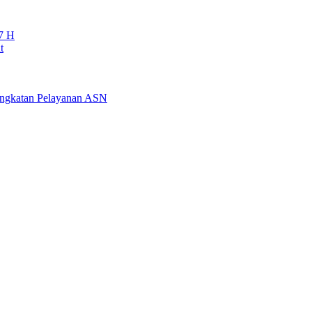
7 H
t
ningkatan Pelayanan ASN