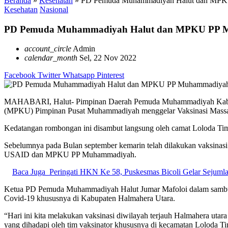
Beranda
»
Kesehatan
»
PD Pemuda Muhammadiyah Halut dan MPKU 
Kesehatan
Nasional
PD Pemuda Muhammadiyah Halut dan MPKU PP Muh
account_circle
Admin
calendar_month
Sel, 22 Nov 2022
Facebook
Twitter
Whatsapp
Pinterest
MAHABARI, Halut- Pimpinan Daerah Pemuda Muhammadiyah Kabupat
(MPKU) Pimpinan Pusat Muhammadiyah menggelar Vaksinasi Massal 
Kedatangan rombongan ini disambut langsung oleh camat Loloda Timu
Sebelumnya pada Bulan september kemarin telah dilakukan vaksinasi
USAID dan MPKU PP Muhammadiyah.
Baca Juga
Peringati HKN Ke 58, Puskesmas Bicoli Gelar Sejuml
Ketua PD Pemuda Muhammadiyah Halut Jumar Mafoloi dalam sambutan
Covid-19 khususnya di Kabupaten Halmahera Utara.
“Hari ini kita melakukan vaksinasi diwilayah terjauh Halmahera ut
yang dihadapi oleh tim vaksinator khususnya di kecamatan Loloda Tim