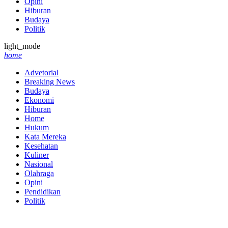
Opini
Hiburan
Budaya
Politik
light_mode
home
Advetorial
Breaking News
Budaya
Ekonomi
Hiburan
Home
Hukum
Kata Mereka
Kesehatan
Kuliner
Nasional
Olahraga
Opini
Pendidikan
Politik