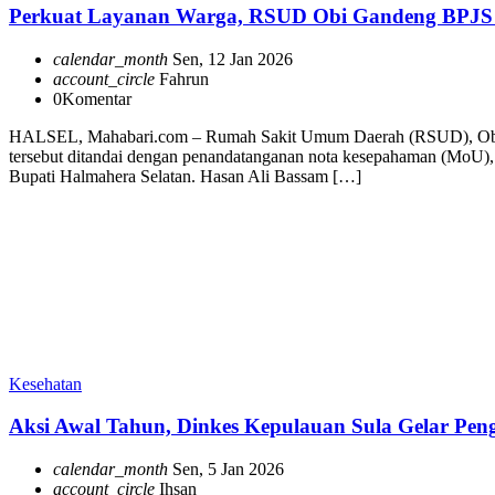
Perkuat Layanan Warga, RSUD Obi Gandeng BPJS 
calendar_month
Sen, 12 Jan 2026
account_circle
Fahrun
0
Komentar
HALSEL, Mahabari.com – Rumah Sakit Umum Daerah (RSUD), Obi res
tersebut ditandai dengan penandatanganan nota kesepahaman (MoU), y
Bupati Halmahera Selatan. Hasan Ali Bassam […]
Kesehatan
Aksi Awal Tahun, Dinkes Kepulauan Sula Gelar Peng
calendar_month
Sen, 5 Jan 2026
account_circle
Ihsan