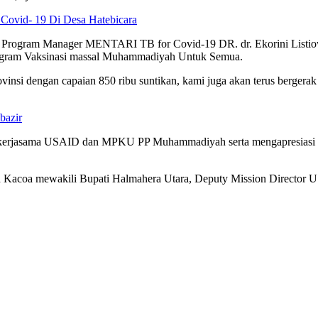
Covid- 19 Di Desa Hatebicara
us Program Manager MENTARI TB for Covid-19 DR. dr. Ekorini Lis
ogram Vaksinasi massal Muhammadiyah Untuk Semua.
ovinsi dengan capaian 850 ribu suntikan, kami juga akan terus bergera
bazir
tas kerjasama USAID dan MPKU PP Muhammadiyah serta mengapresia
mad Kacoa mewakili Bupati Halmahera Utara, Deputy Mission Direct