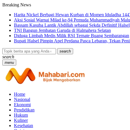
Breaking News
Harita Nickel Berbagi Hewan Kurban di Momen Iduladha 144
Aksi Sosial Warnai Milad ke-94 Pemuda Muhammadiyah Malu
Bassam Kasuba Lantik Abdillah sebagai Sekda Definitif Halsel
TNI Bangun Jembatan Garuda di Halmahera Selatan
Diduga Limbah Medis Milik RSI Ternate Buang Sembarangan
Bupati Halsel Pimpin Apel Perdana Pasca Lebaran, Tekan Pe
search
search
menu
Home
Nasional
Ekonomi
Pendidikan
Hukum
Kuliner
Kesehatan