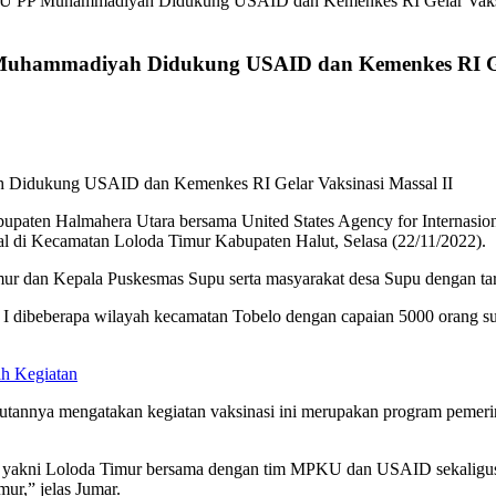
PP Muhammadiyah Didukung USAID dan Kemenkes RI Gelar Vaksin
ammadiyah Didukung USAID dan Kemenkes RI Gela
en Halmahera Utara bersama United States Agency for Internasio
di Kecamatan Loloda Timur Kabupaten Halut, Selasa (22/11/2022).
r dan Kepala Puskesmas Supu serta masyarakat desa Supu dengan tari
 I dibeberapa wilayah kecamatan Tobelo dengan capaian 5000 orang s
ah Kegiatan
nya mengatakan kegiatan vaksinasi ini merupakan program pemerint
ara yakni Loloda Timur bersama dengan tim MPKU dan USAID sekaligus
ur,” jelas Jumar.