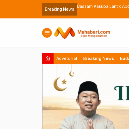
 Muhammadiyah Malut
Bassam Kasuba Lantik Abdil
Breaking News
menu
home
Advetorial
Breaking News
Bud