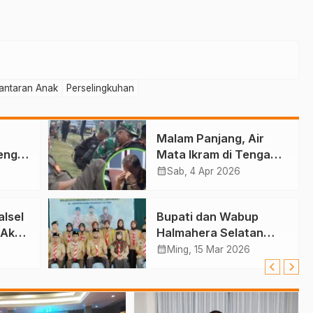
antaran Anak
Perselingkuhan
Malam Panjang, Air
eng
Mata Ikram di Tengah
Konflik Halteng
calendar_month
Sab, 4 Apr 2026
ai
lsel
Bupati dan Wabup
 Aksi
Halmahera Selatan
ina
Hadiri Pelantikan
calendar_month
Ming, 15 Mar 2026
Mabiran Pramuka se-
Kwarcab