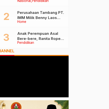
Nasional
Pendidikan
Tiga Besar Nasional, Tim
Penilai Lakukan Visitasi di
Ternate
Perusahaan Tambang PT.
IMM Milik Benny Laos
Home
Diduga Tak Miliki Izin HPH
Anak Perempuan Asal
Bere-bere, Ranita Rope
Pendidikan
Dikukuhkan Sebagai Guru
Besar dan Rektor Ummu
HANNEL