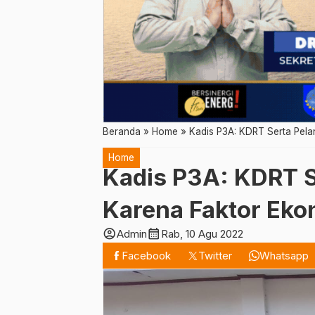
Beranda
»
Home
»
Kadis P3A: KDRT Serta Pela
Home
Kadis P3A: KDRT S
Karena Faktor Eko
account_circle
calendar_month
Admin
Rab, 10 Agu 2022
Facebook
Twitter
Whatsapp