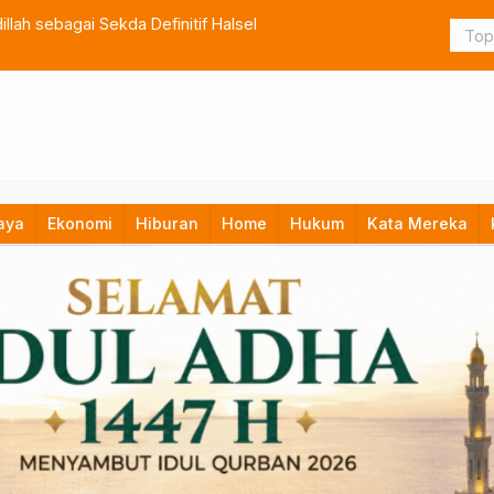
lah sebagai Sekda Definitif Halsel
TNI Bangun
aya
Ekonomi
Hiburan
Home
Hukum
Kata Mereka