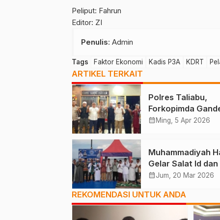
Peliput: Fahrun
Editor: ZI
Penulis
: Admin
Tags
Faktor Ekonomi
Kadis P3A
KDRT
Pel
ARTIKEL TERKAIT
Polres Taliabu,
Forkopimda Gand
Tokoh Agama
calendar_month
Ming, 5 Apr 2026
Deklarasikan Dam
Muhammadiyah Ha
Gelar Salat Id dan
Solidaritas Palest
calendar_month
Jum, 20 Mar 2026
REKOMENDASI UNTUK ANDA