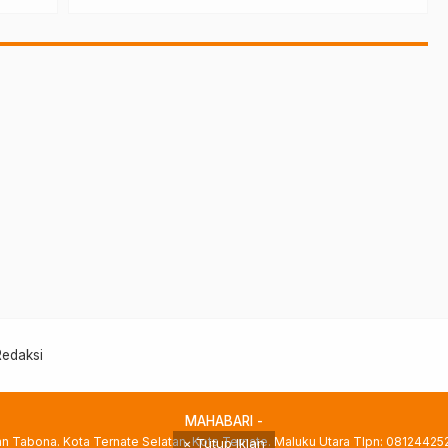
Redaksi
MAHABARI -
han Tabona. Kota Ternate Selatan. Kota Ternate. Maluku Utara Tlpn: 0812442
× Tutup Iklan