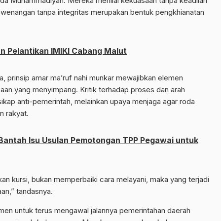
uda Muhammadiyah. Mereka menilai kekuasaan tanpa keadilan
ewenangan tanpa integritas merupakan bentuk pengkhianatan
n Pelantikan IMIKI Cabang Malut
rinsip amar ma’ruf nahi munkar mewajibkan elemen
saan yang menyimpang. Kritik terhadap proses dan arah
sikap anti-pemerintah, melainkan upaya menjaga agar roda
n rakyat.
Bantah Isu Usulan Pemotongan TPP Pegawai untuk
an kursi, bukan memperbaiki cara melayani, maka yang terjadi
aan,” tandasnya.
 untuk terus mengawal jalannya pemerintahan daerah