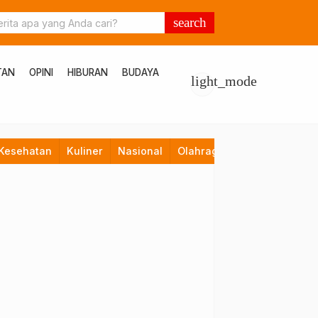
search
TAN
OPINI
HIBURAN
BUDAYA
light_mode
Kesehatan
Kuliner
Nasional
Olahraga
Opini
Pendid