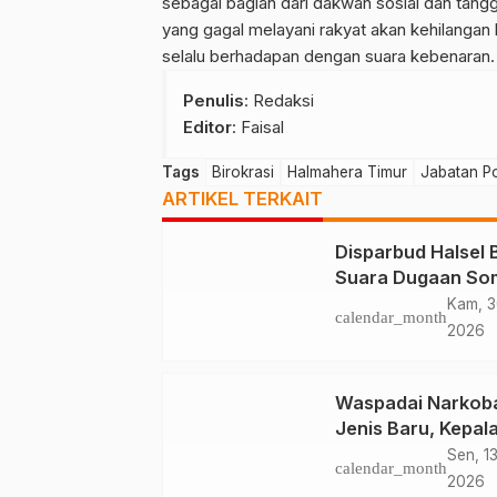
sebagai bagian dari dakwah sosial dan ta
yang gagal melayani rakyat akan kehilangan 
selalu berhadapan dengan suara kebenaran.
Penulis
: Redaksi
Editor
: Faisal
Tags
Birokrasi
Halmahera Timur
Jabatan Pol
ARTIKEL TERKAIT
Disparbud Halsel 
Suara Dugaan Som
Kusu Island Resor
Kam, 3
calendar_month
2026
Waspadai Narkob
Jenis Baru, Kepal
BNNP Malut Bekal
Sen, 13
calendar_month
Capaska Ternate
2026