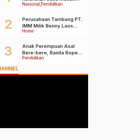
Nasional
Pendidikan
Tiga Besar Nasional, Tim
Penilai Lakukan Visitasi di
Ternate
Perusahaan Tambang PT.
IMM Milik Benny Laos
Home
Diduga Tak Miliki Izin HPH
Anak Perempuan Asal
Bere-bere, Ranita Rope
Pendidikan
Dikukuhkan Sebagai Guru
Besar dan Rektor Ummu
HANNEL