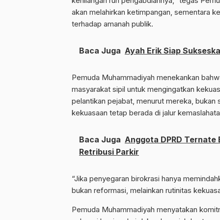
kehilangan ruh pengabdiannya,” tegas Pem
akan melahirkan ketimpangan, sementara k
terhadap amanah publik.
Baca Juga
Ayah Erik Siap Sukseska
Pemuda Muhammadiyah menekankan bahwa, p
masyarakat sipil untuk mengingatkan kekua
pelantikan pejabat, menurut mereka, bukan 
kekuasaan tetap berada di jalur kemaslahata
Baca Juga
Anggota DPRD Ternate 
Retribusi Parkir
“Jika penyegaran birokrasi hanya memindahk
bukan reformasi, melainkan rutinitas kekuas
Pemuda Muhammadiyah menyatakan komitmen