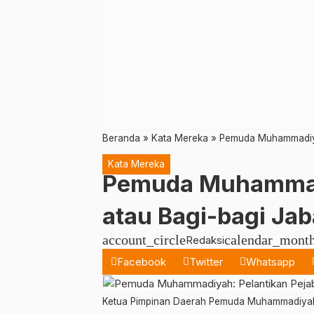
Beranda
»
Kata Mereka
»
Pemuda Muhammadiyah
Kata Mereka
Pemuda Muhammadi
atau Bagi-bagi Jab
account_circle
calendar_mont
Redaksi
Facebook
Twitter
Whatsapp
Ketua Pimpinan Daerah Pemuda Muhammadiyah (