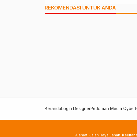
REKOMENDASI UNTUK ANDA
Beranda
Login Designer
Pedoman Media Cyber
Alamat: Jalan Raya Jahan. Kelura