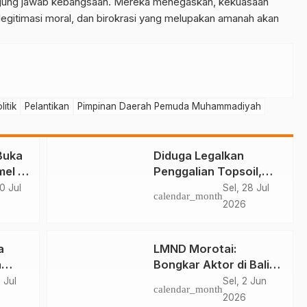
nggung jawab kebangsaan. Mereka menegaskan, kekuasaan
legitimasi moral, dan birokrasi yang melupakan amanah akan
itik
Pelantikan
Pimpinan Daerah Pemuda Muhammadiyah
Buka
Diduga Legalkan
el di
Penggalian Topsoil,
t
DLH-KPH Disorot
0 Jul
Sel, 28 Jul
calendar_month
2026
a
LMND Morotai:
a
Bongkar Aktor di Balik
i
Dugaan Dana Umrah
 Jul
Sel, 2 Jun
calendar_month
dan Yerusalem Rp1,5 M
2026