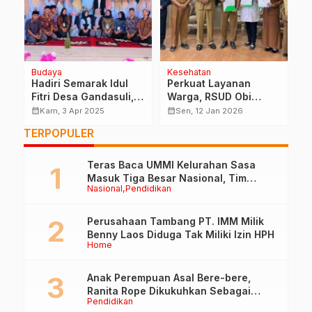
Budaya
Kesehatan
H
Hadiri Semarak Idul
Perkuat Layanan
K
Fitri Desa Gandasuli,
Warga, RSUD Obi
T
Ini Pesan Wakil Bupati
Gandeng BPJS Halsel
calendar_month
calendar_month
calendar_month
Kam, 3 Apr 2025
Sen, 12 Jan 2026
Halsel
TERPOPULER
Teras Baca UMMI Kelurahan Sasa
Masuk Tiga Besar Nasional, Tim
Nasional
Pendidikan
Penilai Lakukan Visitasi di Ternate
Perusahaan Tambang PT. IMM Milik
Benny Laos Diduga Tak Miliki Izin HPH
Home
Anak Perempuan Asal Bere-bere,
Ranita Rope Dikukuhkan Sebagai
Pendidikan
Guru Besar dan Rektor Ummu