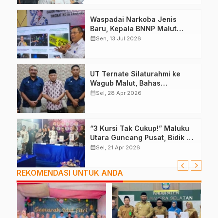
Waspadai Narkoba Jenis
Baru, Kepala BNNP Malut
Bekali Capaska Ternate
calendar_month
Sen, 13 Jul 2026
UT Ternate Silaturahmi ke
Wagub Malut, Bahas
Peningkatan SDM
calendar_month
Sel, 28 Apr 2026
“3 Kursi Tak Cukup!” Maluku
Utara Guncang Pusat, Bidik 6
Kursi DPR RI
calendar_month
Sel, 21 Apr 2026
REKOMENDASI UNTUK ANDA