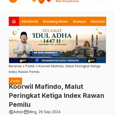
home
Advetorial
Breaking News
Budaya
Ekonomi
Hi
Beranda
»
Politik
»
Koorwil Mafindo, Malut Peringkat Ketiga
Index Rawan Pemilu
Politik
Koorwil Mafindo, Malut
Peringkat Ketiga Index Rawan
Pemilu
account_circle
calendar_month
Admin
Ming, 29 Sep 2024