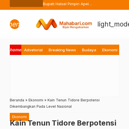
Ternate Buang Sembarangan
Bupati Halsel Pimpin Apel
Perdana Pasca Lebaran, Tekan
Peningkatan Pelayanan ASN
menu
light_mod
home
Advetorial
Breaking News
Budaya
Ekonomi
Hi
Beranda
»
Ekonomi
»
Kain Tenun Tidore Berpotensi
Dikembangkan Pada Level Nasional
Ekonomi
Kain Tenun Tidore Berpotensi