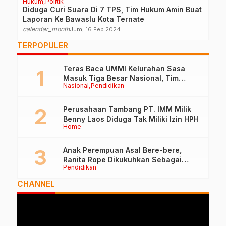
Hukum
Politik
Diduga Curi Suara Di 7 TPS, Tim Hukum Amin Buat
Laporan Ke Bawaslu Kota Ternate
calendar_month
Jum, 16 Feb 2024
TERPOPULER
Teras Baca UMMI Kelurahan Sasa
Masuk Tiga Besar Nasional, Tim
Nasional
Pendidikan
Penilai Lakukan Visitasi di Ternate
Perusahaan Tambang PT. IMM Milik
Benny Laos Diduga Tak Miliki Izin HPH
Home
Anak Perempuan Asal Bere-bere,
Ranita Rope Dikukuhkan Sebagai
Pendidikan
Guru Besar dan Rektor Ummu
CHANNEL