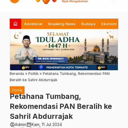
home
Advetorial
Breaking News
Budaya
Ekonomi
Hi
Beranda
»
Politik
»
Petahana Tumbang, Rekomendasi PAN
Beralih ke Sahril Abdurrajak
Politik
Petahana Tumbang,
Rekomendasi PAN Beralih ke
Sahril Abdurrajak
account_circle
calendar_month
Admin
Kam, 11 Jul 2024