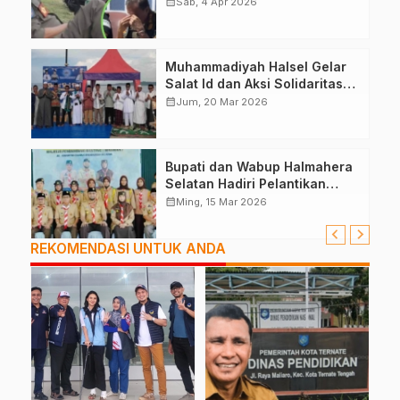
Halteng
calendar_month
Sab, 4 Apr 2026
Muhammadiyah Halsel Gelar
Salat Id dan Aksi Solidaritas
Palestina
calendar_month
Jum, 20 Mar 2026
Bupati dan Wabup Halmahera
Selatan Hadiri Pelantikan
Mabiran Pramuka se-Kwarcab
calendar_month
Ming, 15 Mar 2026
REKOMENDASI UNTUK ANDA