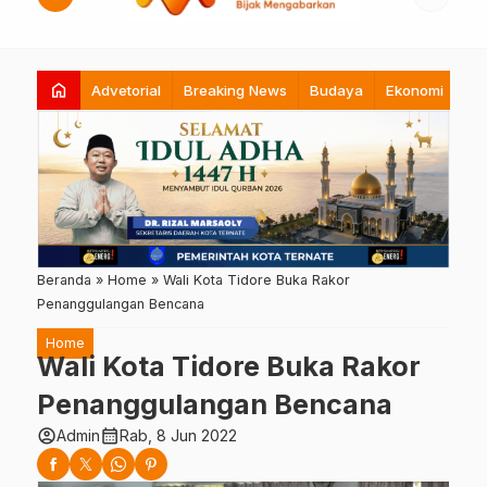
home
Advetorial
Breaking News
Budaya
Ekonomi
Hi
Beranda
»
Home
»
Wali Kota Tidore Buka Rakor
Penanggulangan Bencana
Home
Wali Kota Tidore Buka Rakor
Penanggulangan Bencana
account_circle
calendar_month
Admin
Rab, 8 Jun 2022