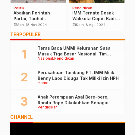
Politik
Pendidikan
B
Abaikan Perintah
IMM Ternate Desak
B
Partai, Tauhid
Walikota Copot Kadis
D
Soleman Bakal Kena
Pendidikan
N
calendar_month
calendar_month
calendar_month
Sen, 18 Nov 2024
Kam, 8 Agu 2024
Sangsi Tegas
M
TERPOPULER
Teras Baca UMMI Kelurahan Sasa
Masuk Tiga Besar Nasional, Tim
Nasional
Pendidikan
Penilai Lakukan Visitasi di Ternate
Perusahaan Tambang PT. IMM Milik
Benny Laos Diduga Tak Miliki Izin HPH
Home
Anak Perempuan Asal Bere-bere,
Ranita Rope Dikukuhkan Sebagai
Pendidikan
Guru Besar dan Rektor Ummu
CHANNEL