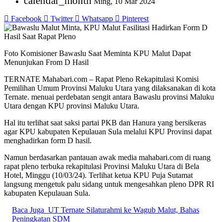
calendar_month
Ming, 10 Mar 2024
Facebook
Twitter
Whatsapp
Pinterest
Foto Komisioner Bawaslu Saat Meminta KPU Malut Dapat
Menunjukan From D Hasil
TERNATE Mahabari.com – Rapat Pleno Rekapitulasi Komisi
Pemilihan Umum Provinsi Maluku Utara yang dilaksanakan di kota
Ternate. menuai perdebatan sengit antara Bawaslu provinsi Maluku
Utara dengan KPU provinsi Maluku Utara.
Hal itu terlihat saat saksi partai PKB dan Hanura yang bersikeras
agar KPU kabupaten Kepulauan Sula melalui KPU Provinsi dapat
menghadirkan form D hasil.
Namun berdasarkan pantauan awak media mahabari.com di ruang
rapat pleno terbuka rekapitulasi Provinsi Maluku Utara di Bela
Hotel, Minggu (10/03/24). Terlihat ketua KPU Puja Sutamat
langsung mengetuk palu sidang untuk mengesahkan pleno DPR RI
kabupaten Kepulauan Sula.
Baca Juga
UT Ternate Silaturahmi ke Wagub Malut, Bahas
Peningkatan SDM