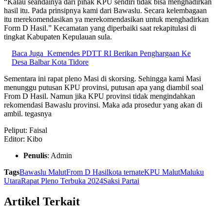
“Kalau seandainya dari pihak KPU sendiri tidak bisa menghadirkan
hasil itu. Pada prinsipnya kami dari Bawaslu. Secara kelembagaan
itu merekomendasikan ya merekomendasikan untuk menghadirkan
Form D Hasil.” Kecamatan yang diperbaiki saat rekapitulasi di
tingkat Kabupaten Kepulauan sula.
Baca Juga
Kemendes PDTT RI Berikan Penghargaan Ke
Desa Balbar Kota Tidore
Sementara ini rapat pleno Masi di skorsing. Sehingga kami Masi
menunggu putusan KPU provinsi, putusan apa yang diambil soal
From D Hasil. Namun jika KPU provinsi tidak mengindahkan
rekomendasi Bawaslu provinsi. Maka ada prosedur yang akan di
ambil. tegasnya
Peliput: Faisal
Editor: Kibo
Penulis
: Admin
Tags
Bawaslu Malut
From D Hasil
kota ternate
KPU Malut
Maluku
Utara
Rapat Pleno Terbuka 2024
Saksi Partai
Artikel Terkait