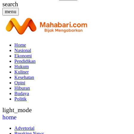
search
menu
Home
Nasional
Ekonomi
Pendidikan
Hukum
Kuliner
Kesehatan
Opini
Hiburan
Budaya
Politik
light_mode
home
Advetorial
Breaking News