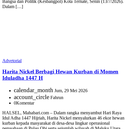
Bangsa dan Politik (Kesbangpol) Kota Ternate, Senin (13/7/2026).
Dalam […]
Advetorial
Harita Nickel Berbagi Hewan Kurban di Momen
Iduladha 1447 H
calendar_month
Jum, 29 Mei 2026
account_circle
Fahrun
0
Komentar
HALSEL, Mahabari.com – Dalam rangka menyambut Hari Raya
Idul Adha 1447 Hijriah, Harita Nickel menyalurkan 46 ekor hewan
kurban kepada masyarakat di desa-desa lingkar operasional
perusahaan di Pulau Obi serta sejumlah wilayah di Maluku Utara.