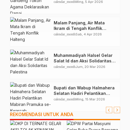
Deklarasikan Damai
calendar_month
Ming, 5 Apr 2026
Malam Panjang, Air Mata
Ikram di Tengah Konflik
Halteng
calendar_month
Sab, 4 Apr 2026
Muhammadiyah Halsel Gelar
Salat Id dan Aksi Solidaritas
Palestina
calendar_month
Jum, 20 Mar 2026
Bupati dan Wabup Halmahera
Selatan Hadiri Pelantikan
Mabiran Pramuka se-Kwarcab
calendar_month
Ming, 15 Mar 2026
REKOMENDASI UNTUK ANDA