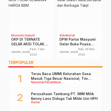
Home
Home
P
i
Renovasi Anjungan
Calon Walikota Ubar
dan Fasilitas Taman
Janji, Netizen: Tak
gai
Nukila Ternate Masih
Mau Dibohongi Dua
calendar_month
Sel, 2 Agu 2022
Kam, 31 Okt
calendar_month
c
Tunggu Anggaran
Kali
2024
Perubahan
TERPOPULER
Teras Baca UMMI Kelurahan Sasa
Masuk Tiga Besar Nasional, Tim
Nasional
Pendidikan
Penilai Lakukan Visitasi di Ternate
Perusahaan Tambang PT. IMM Milik
Benny Laos Diduga Tak Miliki Izin HPH
Home