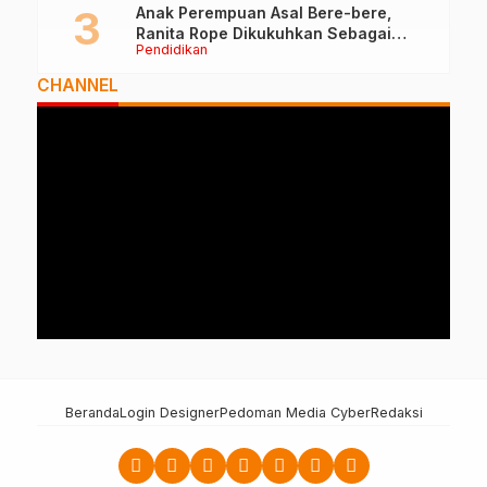
Anak Perempuan Asal Bere-bere,
Ranita Rope Dikukuhkan Sebagai
Pendidikan
Guru Besar dan Rektor Ummu
CHANNEL
Beranda
Login Designer
Pedoman Media Cyber
Redaksi