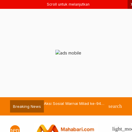
Scroll untuk melanjutkan
ckel Berbagi Hewan
Aksi Sosial Warnai Milad ke-94
Bassam Kasub
search
Breaking News
 Momen Iduladha 1447 H
Pemuda Muhammadiyah Malut
sebagai Sekda
light_mo
menu