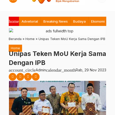
home
Advetorial
Breaking News
Budaya
Ekonomi
Hi
Beranda
»
Home
»
Unipas Teken MoU Kerja Sama Dengan IPB
Home
Unipas Teken MoU Kerja Sama
Dengan IPB
account_circle
calendar_month
Admin
Rab, 29 Nov 2023