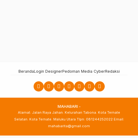
Beranda
Login Designer
Pedoman Media Cyber
Redaksi
MAHABARI -
Alamat: Jalan Raya Jahan. Kelurahan Tabona. Kota Ternate
Selatan. Kota Ternate. Maluku Utara Tlpn: 081244252022 Email:
mahabarita@gmail.com