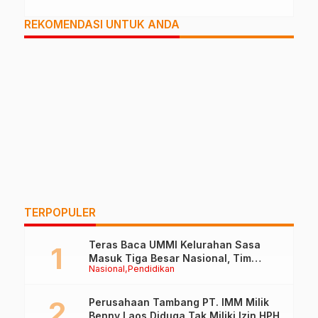
REKOMENDASI UNTUK ANDA
TERPOPULER
Teras Baca UMMI Kelurahan Sasa
Masuk Tiga Besar Nasional, Tim
Nasional
Pendidikan
Penilai Lakukan Visitasi di Ternate
Perusahaan Tambang PT. IMM Milik
Benny Laos Diduga Tak Miliki Izin HPH