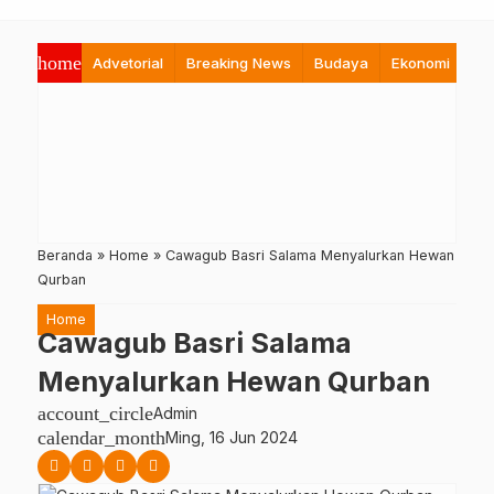
home
Advetorial
Breaking News
Budaya
Ekonomi
Hi
Beranda
»
Home
»
Cawagub Basri Salama Menyalurkan Hewan
Qurban
Home
Cawagub Basri Salama
Menyalurkan Hewan Qurban
account_circle
Admin
calendar_month
Ming, 16 Jun 2024