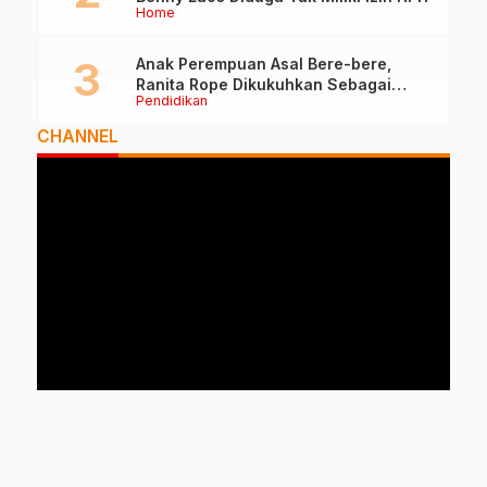
Home
Anak Perempuan Asal Bere-bere,
Ranita Rope Dikukuhkan Sebagai
Pendidikan
Guru Besar dan Rektor Ummu
CHANNEL