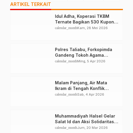
ARTIKEL TERKAIT
Idul Adha, Koperasi TKBM
Ternate Bagikan 530 Kupon
Kurban
calendar_month
Kam, 28 Mei 2026
Polres Taliabu, Forkopimda
Gandeng Tokoh Agama
Deklarasikan Damai
calendar_month
Ming, 5 Apr 2026
Malam Panjang, Air Mata
Ikram di Tengah Konflik
Halteng
calendar_month
Sab, 4 Apr 2026
Muhammadiyah Halsel Gelar
Salat Id dan Aksi Solidaritas
Palestina
calendar_month
Jum, 20 Mar 2026