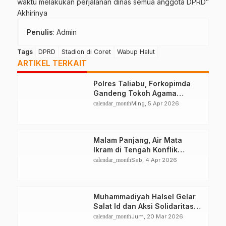
waktu melakukan perjalanan dinas semua anggota DPRD”
Akhirinya
Penulis
: Admin
Tags
DPRD
Stadion di Coret
Wabup Halut
ARTIKEL TERKAIT
Polres Taliabu, Forkopimda
Gandeng Tokoh Agama
Deklarasikan Damai
calendar_month
Ming, 5 Apr 2026
Malam Panjang, Air Mata
Ikram di Tengah Konflik
Halteng
calendar_month
Sab, 4 Apr 2026
Muhammadiyah Halsel Gelar
Salat Id dan Aksi Solidaritas
Palestina
calendar_month
Jum, 20 Mar 2026