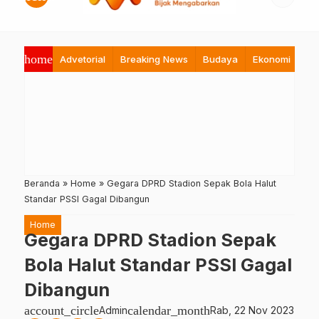
home
Advetorial
Breaking News
Budaya
Ekonomi
Hi
Beranda
»
Home
»
Gegara DPRD Stadion Sepak Bola Halut
Standar PSSI Gagal Dibangun
Home
Gegara DPRD Stadion Sepak
Bola Halut Standar PSSI Gagal
Dibangun
account_circle
calendar_month
Admin
Rab, 22 Nov 2023