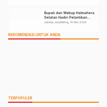
Bupati dan Wabup Halmahera
Selatan Hadiri Pelantikan
Mabiran Pramuka se-Kwarcab
calendar_month
Ming, 15 Mar 2026
REKOMENDASI UNTUK ANDA
TERPOPULER