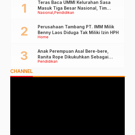
Teras Baca UMMI Kelurahan Sasa
Masuk Tiga Besar Nasional, Tim
Nasional
Pendidikan
Penilai Lakukan Visitasi di Ternate
Perusahaan Tambang PT. IMM Milik
Benny Laos Diduga Tak Miliki Izin HPH
Home
Anak Perempuan Asal Bere-bere,
Ranita Rope Dikukuhkan Sebagai
Pendidikan
Guru Besar dan Rektor Ummu
CHANNEL