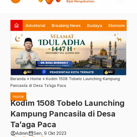
home
Advetorial
Breaking News
Budaya
Ekonomi
Hi
Beranda
»
Home
»
Kodim 1508 Tobelo Launching Kampung
Pancasila di Desa Ta’aga Paca
Home
Kodim 1508 Tobelo Launching
Kampung Pancasila di Desa
Ta’aga Paca
account_circle
calendar_month
Admin
Sen, 9 Okt 2023