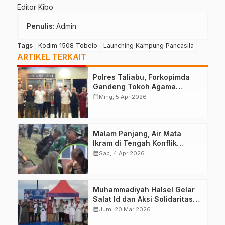
Editor Kibo
Penulis
: Admin
Tags
Kodim 1508 Tobelo
Launching Kampung Pancasila
ARTIKEL TERKAIT
Polres Taliabu, Forkopimda
Gandeng Tokoh Agama
Deklarasikan Damai
calendar_month
Ming, 5 Apr 2026
Malam Panjang, Air Mata
Ikram di Tengah Konflik
Halteng
calendar_month
Sab, 4 Apr 2026
Muhammadiyah Halsel Gelar
Salat Id dan Aksi Solidaritas
Palestina
calendar_month
Jum, 20 Mar 2026