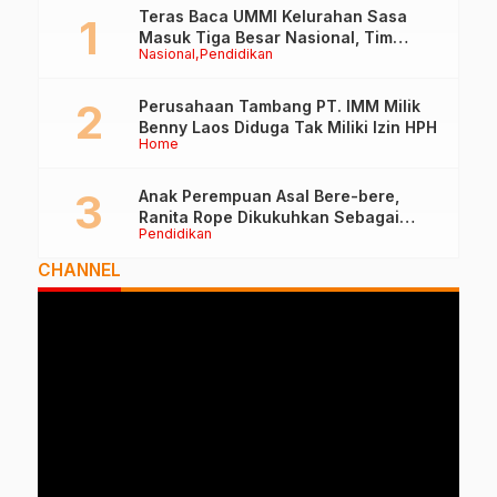
Teras Baca UMMI Kelurahan Sasa
Masuk Tiga Besar Nasional, Tim
Nasional
Pendidikan
Penilai Lakukan Visitasi di Ternate
Perusahaan Tambang PT. IMM Milik
Benny Laos Diduga Tak Miliki Izin HPH
Home
Anak Perempuan Asal Bere-bere,
Ranita Rope Dikukuhkan Sebagai
Pendidikan
Guru Besar dan Rektor Ummu
CHANNEL