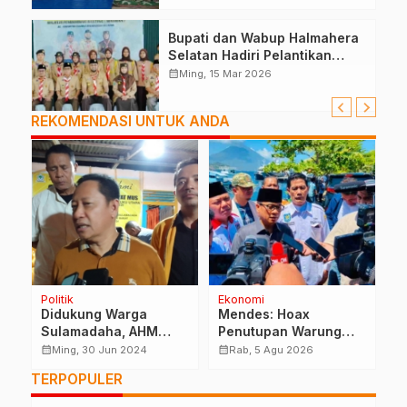
Bupati dan Wabup Halmahera
Selatan Hadiri Pelantikan
Mabiran Pramuka se-Kwarcab
calendar_month
Ming, 15 Mar 2026
REKOMENDASI UNTUK ANDA
Politik
Ekonomi
H
Didukung Warga
Mendes: Hoax
J
Sulamadaha, AHM
Penutupan Warung
K
Siap Bertarung Di
Desa Dibuat AI
P
calendar_month
calendar_month
calendar_month
Ming, 30 Jun 2024
Rab, 5 Agu 2026
Pilgub Malut
G
TERPOPULER