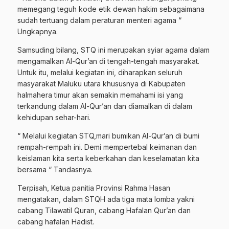
memegang teguh kode etik dewan hakim sebagaimana
sudah tertuang dalam peraturan menteri agama “
Ungkapnya.
Samsuding bilang, STQ ini merupakan syiar agama dalam
mengamalkan Al-Qur’an di tengah-tengah masyarakat.
Untuk itu, melalui kegiatan ini, diharapkan seluruh
masyarakat Maluku utara khususnya di Kabupaten
halmahera timur akan semakin memahami isi yang
terkandung dalam Al-Qur’an dan diamalkan di dalam
kehidupan sehar-hari.
“ Melalui kegiatan STQ,mari bumikan Al-Qur’an di bumi
rempah-rempah ini. Demi mempertebal keimanan dan
keislaman kita serta keberkahan dan keselamatan kita
bersama “ Tandasnya.
Terpisah, Ketua panitia Provinsi Rahma Hasan
mengatakan, dalam STQH ada tiga mata lomba yakni
cabang Tilawatil Quran, cabang Hafalan Qur’an dan
cabang hafalan Hadist.