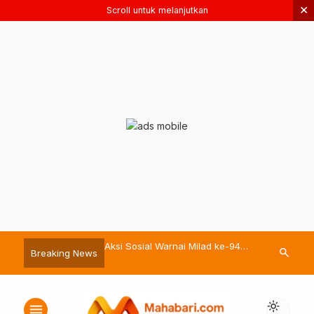
×
Scroll untuk melanjutkan
ckel Berbagi Hewan
Aksi Sosial Warnai Milad ke-94
Bassam Kasub
search
Breaking News
 Momen Iduladha 1447 H
Pemuda Muhammadiyah Malut
sebagai Sekda
light_mode
menu