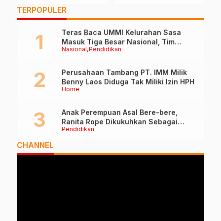
Tersangka Korupsi
Oleh-Oleh Nomor Satu
D
TERPOPULER
BTT
di Ternate
R
Teras Baca UMMI Kelurahan Sasa
Masuk Tiga Besar Nasional, Tim
Nasional
Pendidikan
Penilai Lakukan Visitasi di Ternate
Perusahaan Tambang PT. IMM Milik
Benny Laos Diduga Tak Miliki Izin HPH
Home
Anak Perempuan Asal Bere-bere,
Ranita Rope Dikukuhkan Sebagai
Pendidikan
Guru Besar dan Rektor Ummu
CHANNEL