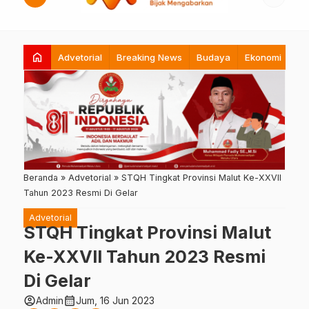
home
Advetorial
Breaking News
Budaya
Ekonomi
Hi
Beranda
»
Advetorial
»
STQH Tingkat Provinsi Malut Ke-XXVII
Tahun 2023 Resmi Di Gelar
Advetorial
STQH Tingkat Provinsi Malut
Ke-XXVII Tahun 2023 Resmi
Di Gelar
account_circle
calendar_month
Admin
Jum, 16 Jun 2023