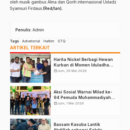
oleh musik gambus Alma dan Qorih internasional Ustadz
Syamsuri Firdaus.
(Red/Ian).
Penulis
: Admin
Tags
Advetorial
Haltim
STQ
ARTIKEL TERKAIT
Harita Nickel Berbagi Hewan
Kurban di Momen Iduladha
1447 H
calendar_month
Jum, 29 Mei 2026
Aksi Sosial Warnai Milad ke-
94 Pemuda Muhammadiyah
Malut
calendar_month
Jum, 1 Mei 2026
Bassam Kasuba Lantik
Abdillah sebagai Sekda