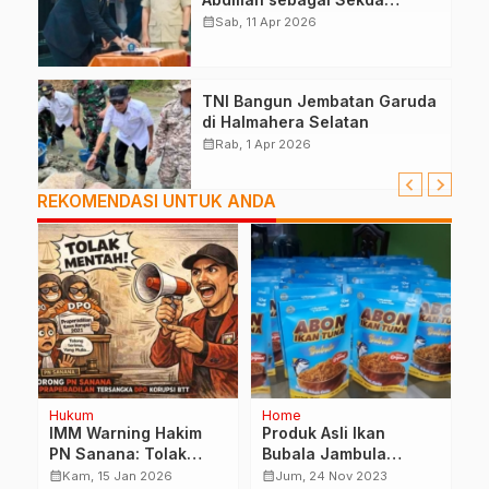
Definitif Halsel
calendar_month
Sab, 11 Apr 2026
TNI Bangun Jembatan Garuda
di Halmahera Selatan
calendar_month
Rab, 1 Apr 2026
REKOMENDASI UNTUK ANDA
Hukum
Home
H
IMM Warning Hakim
Produk Asli Ikan
T
PN Sanana: Tolak
Bubala Jambula
M
Praperadilan
Berhasil Tembus Toko
T
calendar_month
calendar_month
calendar_month
Kam, 15 Jan 2026
Jum, 24 Nov 2023