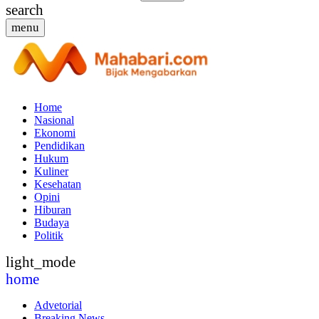
search
menu
Home
Nasional
Ekonomi
Pendidikan
Hukum
Kuliner
Kesehatan
Opini
Hiburan
Budaya
Politik
light_mode
home
Advetorial
Breaking News