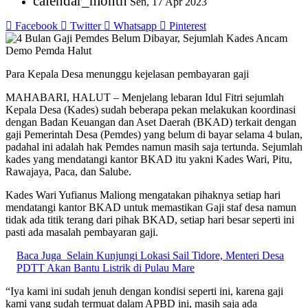
calendar_month
Sen, 17 Apr 2023
Facebook
Twitter
Whatsapp
Pinterest
Para Kepala Desa menunggu kejelasan pembayaran gaji
MAHABARI, HALUT – Menjelang lebaran Idul Fitri sejumlah
Kepala Desa (Kades) sudah beberapa pekan melakukan koordinasi
dengan Badan Keuangan dan Aset Daerah (BKAD) terkait dengan
gaji Pemerintah Desa (Pemdes) yang belum di bayar selama 4 bulan,
padahal ini adalah hak Pemdes namun masih saja tertunda. Sejumlah
kades yang mendatangi kantor BKAD itu yakni Kades Wari, Pitu,
Rawajaya, Paca, dan Salube.
Kades Wari Yufianus Maliong mengatakan pihaknya setiap hari
mendatangi kantor BKAD untuk memastikan Gaji staf desa namun
tidak ada titik terang dari pihak BKAD, setiap hari besar seperti ini
pasti ada masalah pembayaran gaji.
Baca Juga
Selain Kunjungi Lokasi Sail Tidore, Menteri Desa
PDTT Akan Bantu Listrik di Pulau Mare
“Iya kami ini sudah jenuh dengan kondisi seperti ini, karena gaji
kami yang sudah termuat dalam APBD ini, masih saja ada