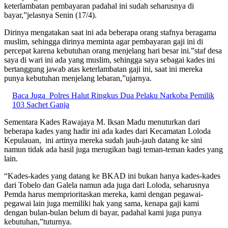
keterlambatan pembayaran padahal ini sudah seharusnya di
bayar,”jelasnya Senin (17/4).
Dirinya mengatakan saat ini ada beberapa orang stafnya beragama
muslim, sehingga dirinya meminta agar pembayaran gaji ini di
percepat karena kebutuhan orang menjelang hari besar ini.”staf desa
saya di wari ini ada yang muslim, sehingga saya sebagai kades ini
bertanggung jawab atas keterlambatan gaji ini, saat ini mereka
punya kebutuhan menjelang lebaran,”ujarnya.
Baca Juga
Polres Halut Ringkus Dua Pelaku Narkoba Pemilik
103 Sachet Ganja
Sementara Kades Rawajaya M. Iksan Madu menuturkan dari
beberapa kades yang hadir ini ada kades dari Kecamatan Loloda
Kepulauan, ini artinya mereka sudah jauh-jauh datang ke sini
namun tidak ada hasil juga merugikan bagi teman-teman kades yang
lain.
“Kades-kades yang datang ke BKAD ini bukan hanya kades-kades
dari Tobelo dan Galela namun ada juga dari Loloda, seharusnya
Pemda harus memprioritaskan mereka, kami dengan pegawai-
pegawai lain juga memiliki hak yang sama, kenapa gaji kami
dengan bulan-bulan belum di bayar, padahal kami juga punya
kebutuhan,”tuturnya.