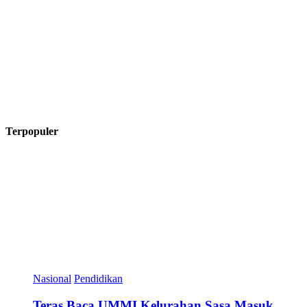
Terpopuler
Nasional
Pendidikan
Teras Baca UMMI Kelurahan Sasa Masuk