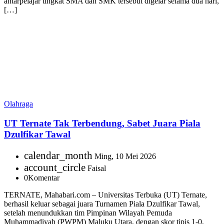
antarpelajar tingkat SMA dan SMK tersebut digelar selama dua hari,
[…]
Olahraga
UT Ternate Tak Terbendung, Sabet Juara Piala
Dzulfikar Tawal
calendar_month
Ming, 10 Mei 2026
account_circle
Faisal
0
Komentar
TERNATE, Mahabari.com – Universitas Terbuka (UT) Ternate,
berhasil keluar sebagai juara Turnamen Piala Dzulfikar Tawal,
setelah menundukkan tim Pimpinan Wilayah Pemuda
Muhammadiyah (PWPM) Maluku Utara, dengan skor tipis 1-0,