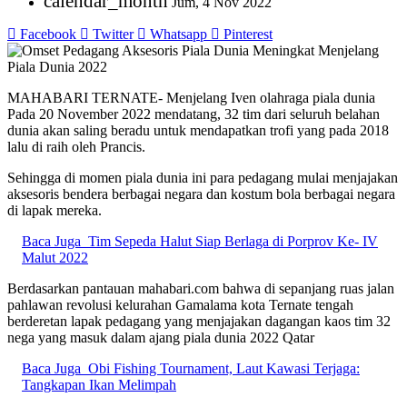
calendar_month
Jum, 4 Nov 2022
Facebook
Twitter
Whatsapp
Pinterest
MAHABARI TERNATE- Menjelang Iven olahraga piala dunia
Pada 20 November 2022 mendatang, 32 tim dari seluruh belahan
dunia akan saling beradu untuk mendapatkan trofi yang pada 2018
lalu di raih oleh Prancis.
Sehingga di momen piala dunia ini para pedagang mulai menjajakan
aksesoris bendera berbagai negara dan kostum bola berbagai negara
di lapak mereka.
Baca Juga
Tim Sepeda Halut Siap Berlaga di Porprov Ke- IV
Malut 2022
Berdasarkan pantauan mahabari.com bahwa di sepanjang ruas jalan
pahlawan revolusi kelurahan Gamalama kota Ternate tengah
berderetan lapak pedagang yang menjajakan dagangan kaos tim 32
nega yang masuk dalam ajang piala dunia 2022 Qatar
Baca Juga
Obi Fishing Tournament, Laut Kawasi Terjaga:
Tangkapan Ikan Melimpah