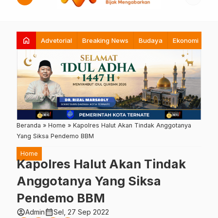
home
Advetorial
Breaking News
Budaya
Ekonomi
Hi
Beranda
»
Home
»
Kapolres Halut Akan Tindak Anggotanya
Yang Siksa Pendemo BBM
Home
Kapolres Halut Akan Tindak
Anggotanya Yang Siksa
Pendemo BBM
account_circle
calendar_month
Admin
Sel, 27 Sep 2022