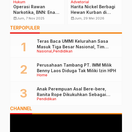
Hukum
Advetorial
E
Operasi Rawan
Harita Nickel Berbagi
N
Narkotika, BNN: Enam
Hewan Kurban di
P
Anak di Bawah Umur
Momen Iduladha 1447
R
calendar_month
calendar_month
calendar_month
Jum, 7 Nov 2025
Jum, 29 Mei 2026
Ditemukan Sekamar
H
L
TERPOPULER
Teras Baca UMMI Kelurahan Sasa
Masuk Tiga Besar Nasional, Tim
Nasional
Pendidikan
Penilai Lakukan Visitasi di Ternate
Perusahaan Tambang PT. IMM Milik
Benny Laos Diduga Tak Miliki Izin HPH
Home
Anak Perempuan Asal Bere-bere,
Ranita Rope Dikukuhkan Sebagai
Pendidikan
Guru Besar dan Rektor Ummu
CHANNEL