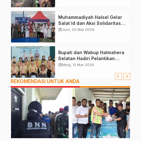
Muhammadiyah Halsel Gelar
Salat Id dan Aksi Solidaritas
Palestina
calendar_month
Jum, 20 Mar 2026
Bupati dan Wabup Halmahera
Selatan Hadiri Pelantikan
Mabiran Pramuka se-Kwarcab
calendar_month
Ming, 15 Mar 2026
REKOMENDASI UNTUK ANDA