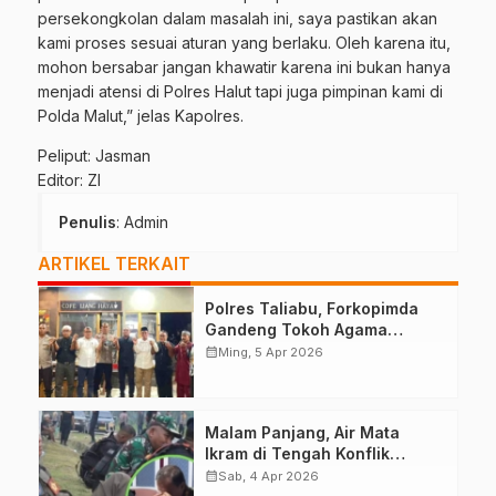
persekongkolan dalam masalah ini, saya pastikan akan
kami proses sesuai aturan yang berlaku. Oleh karena itu,
mohon bersabar jangan khawatir karena ini bukan hanya
menjadi atensi di Polres Halut tapi juga pimpinan kami di
Polda Malut,” jelas Kapolres.
Peliput: Jasman
Editor: ZI
Penulis
: Admin
ARTIKEL TERKAIT
Polres Taliabu, Forkopimda
Gandeng Tokoh Agama
Deklarasikan Damai
calendar_month
Ming, 5 Apr 2026
Malam Panjang, Air Mata
Ikram di Tengah Konflik
Halteng
calendar_month
Sab, 4 Apr 2026