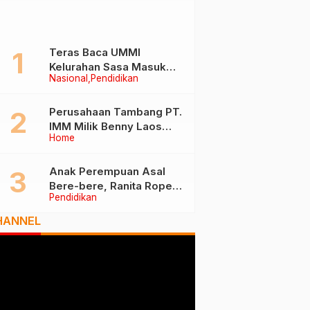
Teras Baca UMMI
Kelurahan Sasa Masuk
Nasional
Pendidikan
Tiga Besar Nasional, Tim
Penilai Lakukan Visitasi di
Ternate
Perusahaan Tambang PT.
IMM Milik Benny Laos
Home
Diduga Tak Miliki Izin HPH
Anak Perempuan Asal
Bere-bere, Ranita Rope
Pendidikan
Dikukuhkan Sebagai Guru
Besar dan Rektor Ummu
HANNEL