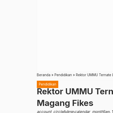
Beranda
»
Pendidikan
»
Rektor UMMU Ternate 
Pendidikan
Rektor UMMU Tern
Magang Fikes
account_circle
Admin
calendar_month
Sen, 