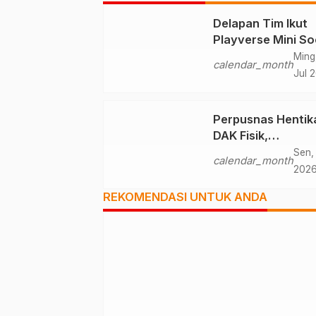
Delapan Tim Ikut
Playverse Mini So
UT Ternate Perku
Ming
calendar_month
Kolaborasi
Jul 
Perpusnas Hentik
DAK Fisik,
Pembangunan Ge
Sen, 
calendar_month
Perpustakaan Ter
202
Nihil
REKOMENDASI UNTUK ANDA