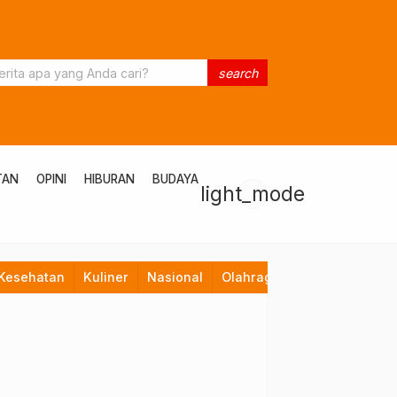
search
TAN
OPINI
HIBURAN
BUDAYA
light_mode
Kesehatan
Kuliner
Nasional
Olahraga
Opini
Pendid