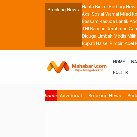
Harita Nickel Berbagi Hew
Breaking News
Aksi Sosial Warnai Milad
Bassam Kasuba Lantik Abdil
TNI Bangun Jembatan Garu
Diduga Limbah Medis Mili
Bupati Halsel Pimpin Apel
ASN
HOME
NA
POLITIK
home
Advetorial
Breaking News
Bud