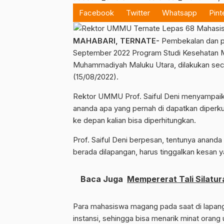
Facebook
Twitter
Whatsapp
Pint
MAHABARI, TERNATE-
Pembekalan dan p
September 2022 Program Studi Kesehatan Ma
Muhammadiyah Maluku Utara, dilakukan seca
(15/08/2022).
Rektor UMMU Prof. Saiful Deni menyampaik
ananda apa yang pernah di dapatkan diperkul
ke depan kalian bisa diperhitungkan.
Prof. Saiful Deni berpesan, tentunya anan
berada dilapangan, harus tinggalkan kesan y
Baca Juga
Mempererat Tali Silatur
Para mahasiswa magang pada saat di lapang
instansi, sehingga bisa menarik minat orang 