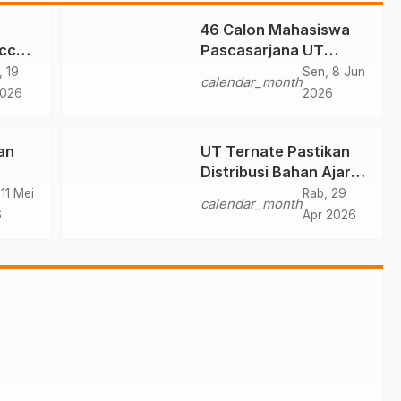
46 Calon Mahasiswa
ccer,
Pascasarjana UT
at
Ternate Ikuti Seleksi
, 19
Sen, 8 Jun
calendar_month
2026
2026
an
UT Ternate Pastikan
Distribusi Bahan Ajar
dung
Tepat Waktu
11 Mei
Rab, 29
calendar_month
nate
6
Apr 2026