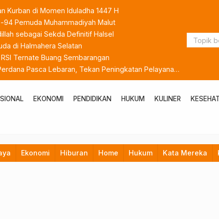
an Kurban di Momen Iduladha 1447 H
 ke-94 Pemuda Muhammadiyah Malut
lah sebagai Sekda Definitif Halsel
da di Halmahera Selatan
k RSI Ternate Buang Sembarangan
 Perdana Pasca Lebaran, Tekan Peningkatan Pelayanan
SIONAL
EKONOMI
PENDIDIKAN
HUKUM
KULINER
KESEHA
aya
Ekonomi
Hiburan
Home
Hukum
Kata Mereka