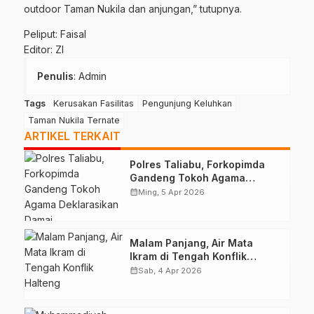
outdoor Taman Nukila dan anjungan,” tutupnya.
Peliput: Faisal
Editor: ZI
Penulis
: Admin
Tags
Kerusakan Fasilitas
Pengunjung Keluhkan
Taman Nukila Ternate
ARTIKEL TERKAIT
Polres Taliabu, Forkopimda
Gandeng Tokoh Agama
Deklarasikan Damai
calendar_month
Ming, 5 Apr 2026
Malam Panjang, Air Mata
Ikram di Tengah Konflik
Halteng
calendar_month
Sab, 4 Apr 2026