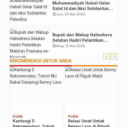
Muhammadiyah Halsel Gelar
Salat Id dan Aksi Solidaritas
Palestina
calendar_month
Jum, 20 Mar 2026
Bupati dan Wabup Halmahera
Selatan Hadiri Pelantikan
Mabiran Pramuka se-Kwarcab
calendar_month
Ming, 15 Mar 2026
REKOMENDASI UNTUK ANDA
Politik
Politik
H
Kantongi 5
Relasi Umat Untuk
D
Rekomendasi, Tokoh
Benny Laos di Pilgub
A