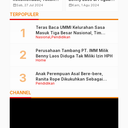
t
NU Bakal Dampingi
Malut
T
calendar_month
calendar_month
calendar_month
Sab, 27 Jul 2024
Kam, 1 Agu 2024
Benny Laos
A
TERPOPULER
P
Teras Baca UMMI Kelurahan Sasa
Masuk Tiga Besar Nasional, Tim
Nasional
Pendidikan
Penilai Lakukan Visitasi di Ternate
Perusahaan Tambang PT. IMM Milik
Benny Laos Diduga Tak Miliki Izin HPH
Home
Anak Perempuan Asal Bere-bere,
Ranita Rope Dikukuhkan Sebagai
Pendidikan
Guru Besar dan Rektor Ummu
CHANNEL