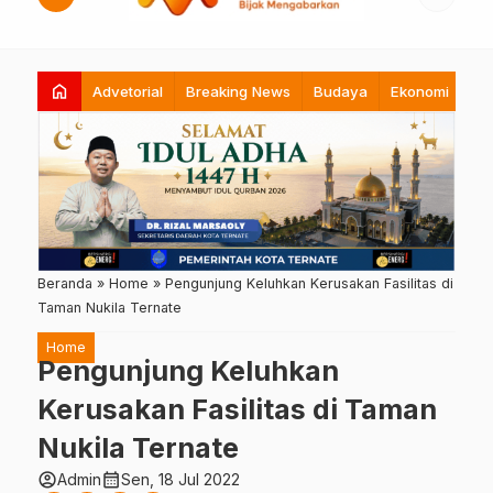
home
Advetorial
Breaking News
Budaya
Ekonomi
Hi
Beranda
»
Home
»
Pengunjung Keluhkan Kerusakan Fasilitas di
Taman Nukila Ternate
Home
Pengunjung Keluhkan
Kerusakan Fasilitas di Taman
Nukila Ternate
account_circle
calendar_month
Admin
Sen, 18 Jul 2022