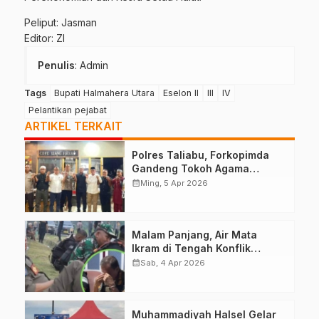
Peliput: Jasman
Editor: ZI
Penulis
: Admin
Tags
Bupati Halmahera Utara
Eselon II
III
IV
Pelantikan pejabat
ARTIKEL TERKAIT
Polres Taliabu, Forkopimda
Gandeng Tokoh Agama
Deklarasikan Damai
calendar_month
Ming, 5 Apr 2026
Malam Panjang, Air Mata
Ikram di Tengah Konflik
Halteng
calendar_month
Sab, 4 Apr 2026
Muhammadiyah Halsel Gelar