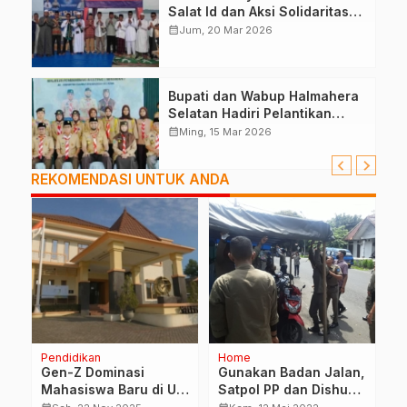
Salat Id dan Aksi Solidaritas
Palestina
calendar_month
Jum, 20 Mar 2026
Bupati dan Wabup Halmahera
Selatan Hadiri Pelantikan
Mabiran Pramuka se-Kwarcab
calendar_month
Ming, 15 Mar 2026
REKOMENDASI UNTUK ANDA
Pendidikan
Home
H
Gen-Z Dominasi
Gunakan Badan Jalan,
U
Mahasiswa Baru di UT
Satpol PP dan Dishub
M
Ternate pada
Kota Ternate
S