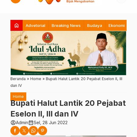
home
Advetorial
Breaking News
Budaya
Ekonomi
Hi
Beranda
»
Home
»
Bupati Halut Lantik 20 Pejabat Eselon II, III
dan IV
Home
Bupati Halut Lantik 20 Pejabat
Eselon II, III dan IV
account_circle
calendar_month
Admin
Sel, 28 Jun 2022