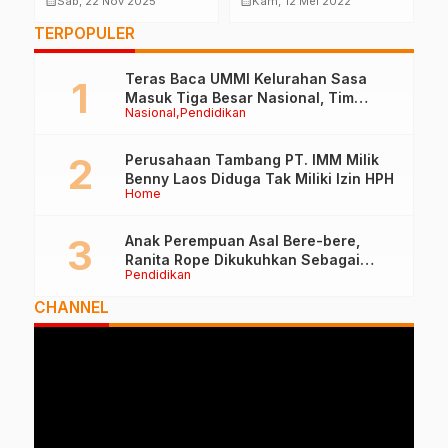
calendar_month
calendar_month
calendar_month
Sab, 22 Nov 2025
Kam, 12 Mei 2022
Penerimaan Tahun
Tertibkan Sejumlah
M
TERPOPULER
2025
Pedagang dan Lapak
V
Teras Baca UMMI Kelurahan Sasa
Masuk Tiga Besar Nasional, Tim
Nasional
Pendidikan
Penilai Lakukan Visitasi di Ternate
Perusahaan Tambang PT. IMM Milik
Benny Laos Diduga Tak Miliki Izin HPH
Home
Anak Perempuan Asal Bere-bere,
Ranita Rope Dikukuhkan Sebagai
Pendidikan
Guru Besar dan Rektor Ummu
CHANNEL