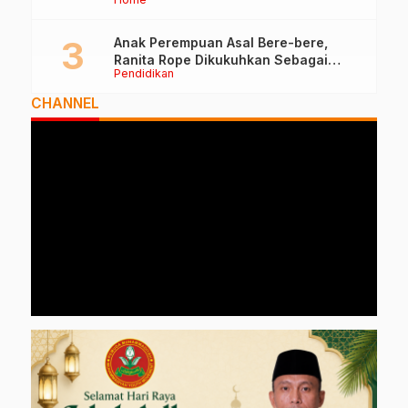
Anak Perempuan Asal Bere-bere,
Ranita Rope Dikukuhkan Sebagai
Pendidikan
Guru Besar dan Rektor Ummu
CHANNEL