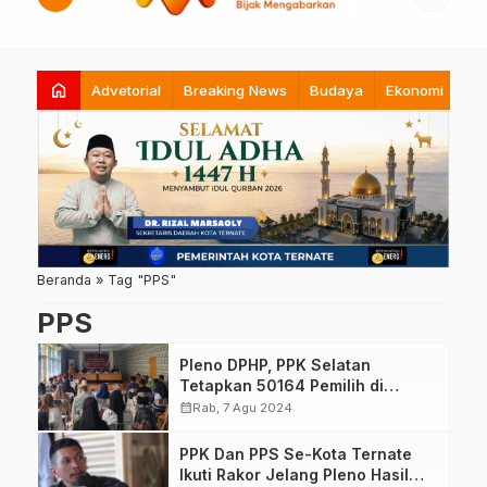
home
Advetorial
Breaking News
Budaya
Ekonomi
Hi
Beranda
»
Tag "PPS"
PPS
Pleno DPHP, PPK Selatan
Tetapkan 50164 Pemilih di
Pilkada 2024
calendar_month
Rab, 7 Agu 2024
PPK Dan PPS Se-Kota Ternate
Ikuti Rakor Jelang Pleno Hasil