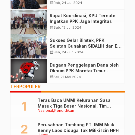
Pencoklitan
calendar_month
Rab, 24 Jul 2024
Rapat Koordinasi, KPU Ternate
Ingatkan PPK Jaga Integritas
calendar_month
Sab, 13 Jul 2024
Sukses Gelar Bimtek, PPK
Selatan Gunakan SIDALIH dan E-
Coklit Untuk Pemutahiran Data
calendar_month
Sen, 24 Jun 2024
Pemilih
Dugaan Penggelapan Dana oleh
Oknum PPK Morotai Timur
Berinisial (AL)
calendar_month
Sel, 21 Mei 2024
TERPOPULER
Teras Baca UMMI Kelurahan Sasa
Masuk Tiga Besar Nasional, Tim
Nasional
Pendidikan
Penilai Lakukan Visitasi di Ternate
Perusahaan Tambang PT. IMM Milik
Benny Laos Diduga Tak Miliki Izin HPH
Home