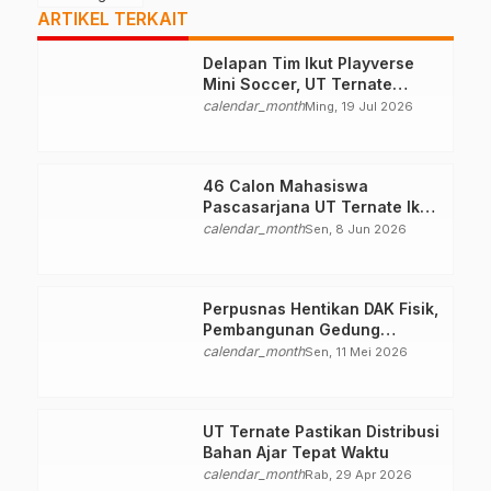
ARTIKEL TERKAIT
Delapan Tim Ikut Playverse
Mini Soccer, UT Ternate
Perkuat Kolaborasi
calendar_month
Ming, 19 Jul 2026
46 Calon Mahasiswa
Pascasarjana UT Ternate Ikuti
Seleksi
calendar_month
Sen, 8 Jun 2026
Perpusnas Hentikan DAK Fisik,
Pembangunan Gedung
Perpustakaan Ternate Nihil
calendar_month
Sen, 11 Mei 2026
UT Ternate Pastikan Distribusi
Bahan Ajar Tepat Waktu
calendar_month
Rab, 29 Apr 2026