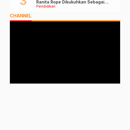
Ranita Rope Dikukuhkan Sebagai
Pendidikan
Guru Besar dan Rektor Ummu
CHANNEL