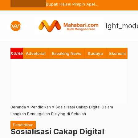
Ternate Buang Sembarangan
Bupati Halsel Pimpin Apel
Perdana Pasca Lebaran, Tekan
Peningkatan Pelayanan ASN
menu
light_mod
home
Advetorial
Breaking News
Budaya
Ekonomi
Hi
Beranda
»
Pendidikan
»
Sosialisasi Cakap Digital Dalam
Langkah Pencegahan Bullying di Sekolah
Pendidikan
Sosialisasi Cakap Digital