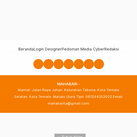
Beranda
Login Designer
Pedoman Media Cyber
Redaksi
MAHABARI -
Alamat: Jalan Raya Jahan. Kelurahan Tabona. Kota Ternate
Selatan. Kota Ternate. Maluku Utara Tlpn: 081244252022 Email:
mahabarita@gmail.com