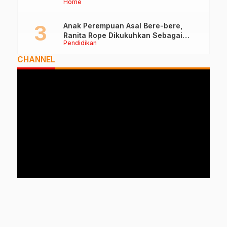
Home
Anak Perempuan Asal Bere-bere,
Ranita Rope Dikukuhkan Sebagai
Pendidikan
Guru Besar dan Rektor Ummu
CHANNEL