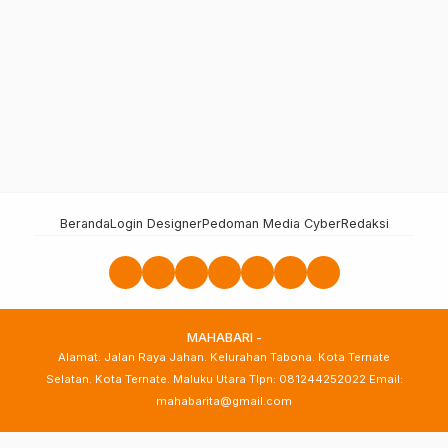
Beranda
Login Designer
Pedoman Media Cyber
Redaksi
MAHABARI -
Alamat: Jalan Raya Jahan. Kelurahan Tabona. Kota Ternate
Selatan. Kota Ternate. Maluku Utara Tlpn: 081244252022 Email:
mahabarita@gmail.com