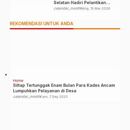
Selatan Hadiri Pelantikan
Mabiran Pramuka se-Kwarcab
calendar_month
Ming, 15 Mar 2026
REKOMENDASI UNTUK ANDA
Home
Siltap Tertunggak Enam Bulan Para Kades Ancam
Lumpuhkan Pelayanan di Desa
calendar_month
Kam, 7 Sep 2023