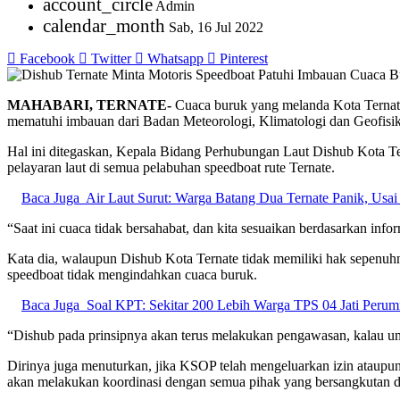
account_circle
Admin
calendar_month
Sab, 16 Jul 2022
Facebook
Twitter
Whatsapp
Pinterest
MAHABARI, TERNATE-
Cuaca buruk yang melanda Kota Ternat
mematuhi imbauan dari Badan Meteorologi, Klimatologi dan Geofis
Hal ini ditegaskan, Kepala Bidang Perhubungan Laut Dishub Kota T
pelayaran laut di semua pelabuhan speedboat rute Ternate.
Baca Juga
Air Laut Surut: Warga Batang Dua Ternate Panik, Usa
“Saat ini cuaca tidak bersahabat, dan kita sesuaikan berdasarkan inf
Kata dia, walaupun Dishub Kota Ternate tidak memiliki hak sepenuhn
speedboat tidak mengindahkan cuaca buruk.
Baca Juga
Soal KPT: Sekitar 200 Lebih Warga TPS 04 Jati Perum
“Dishub pada prinsipnya akan terus melakukan pengawasan, kalau unt
Dirinya juga menuturkan, jika KSOP telah mengeluarkan izin ataupun 
akan melakukan koordinasi dengan semua pihak yang bersangkutan d