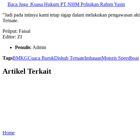
Baca Juga
Kuasa Hukum PT NHM Polisikan Rahim Yasin
“Jadi pada intinya kami tetap sigap dalam melakukan pengawasan ak
Ternate.
Peliput: Faisal
Editor: ZI
Penulis
: Admin
Tags
BMKG
Cuaca Buruk
Dishub Ternate
Imbauan
Motoris Speedboat
Artikel Terkait
Home