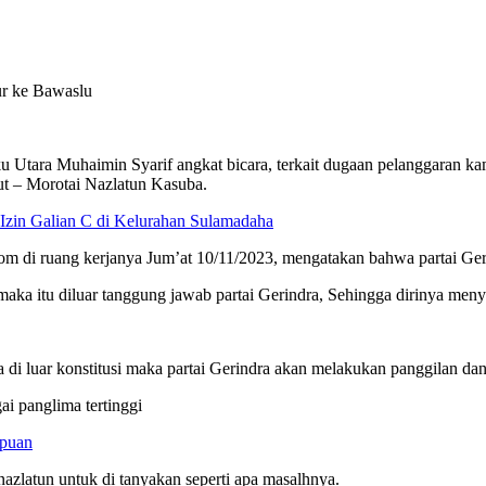
ara Muhaimin Syarif angkat bicara, terkait dugaan pelanggaran kam
 – Morotai Nazlatun Kasuba.
Izin Galian C di Kelurahan Sulamadaha
com di ruang kerjanya Jum’at 10/11/2023, mengatakan bahwa partai G
si maka itu diluar tanggung jawab partai Gerindra, Sehingga dirinya m
di luar konstitusi maka partai Gerindra akan melakukan panggilan dan
i panglima tertinggi
mpuan
azlatun untuk di tanyakan seperti apa masalhnya.