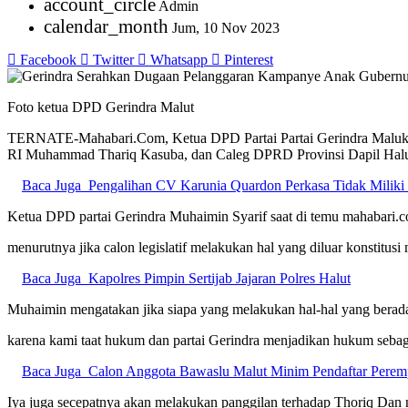
account_circle
Admin
calendar_month
Jum, 10 Nov 2023
Facebook
Twitter
Whatsapp
Pinterest
Foto ketua DPD Gerindra Malut
TERNATE-Mahabari.Com, Ketua DPD Partai Partai Gerindra Maluku Ut
RI Muhammad Thariq Kasuba, dan Caleg DPRD Provinsi Dapil Halut
Baca Juga
Pengalihan CV Karunia Quardon Perkasa Tidak Miliki 
Ketua DPD partai Gerindra Muhaimin Syarif saat di temu mahabari.
menurutnya jika calon legislatif melakukan hal yang diluar konstitu
Baca Juga
Kapolres Pimpin Sertijab Jajaran Polres Halut
Muhaimin mengatakan jika siapa yang melakukan hal-hal yang berada 
karena kami taat hukum dan partai Gerindra menjadikan hukum sebaga
Baca Juga
Calon Anggota Bawaslu Malut Minim Pendaftar Pere
Iya juga secepatnya akan melakukan panggilan terhadap Thoriq Dan n