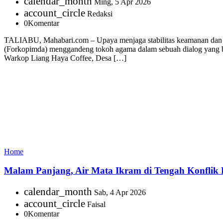
calendar_month
Ming, 5 Apr 2026
account_circle
Redaksi
0
Komentar
TALIABU, Mahabari.com – Upaya menjaga stabilitas keamanan dan ke
(Forkopimda) menggandeng tokoh agama dalam sebuah dialog yang ber
Warkop Liang Haya Coffee, Desa […]
Home
Malam Panjang, Air Mata Ikram di Tengah Konflik 
calendar_month
Sab, 4 Apr 2026
account_circle
Faisal
0
Komentar