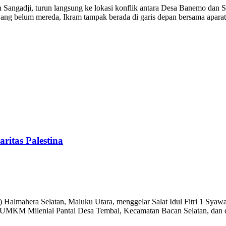
ngadji, turun langsung ke lokasi konflik antara Desa Banemo dan S
ang belum mereda, Ikram tampak berada di garis depan bersama aparat
ritas Palestina
hera Selatan, Maluku Utara, menggelar Salat Idul Fitri 1 Syawal 1
san UMKM Milenial Pantai Desa Tembal, Kecamatan Bacan Selatan, dan 