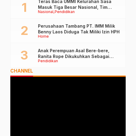
Teras Baca UMMI Kelurahan Sasa
Masuk Tiga Besar Nasional, Tim
Nasional
Pendidikan
Penilai Lakukan Visitasi di Ternate
Perusahaan Tambang PT. IMM Milik
Benny Laos Diduga Tak Miliki Izin HPH
Home
Anak Perempuan Asal Bere-bere,
Ranita Rope Dikukuhkan Sebagai
Pendidikan
Guru Besar dan Rektor Ummu
CHANNEL