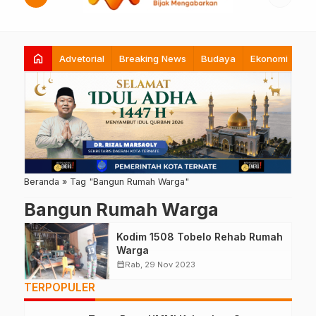
home
Advetorial
Breaking News
Budaya
Ekonomi
Hi
Beranda
»
Tag "Bangun Rumah Warga"
Bangun Rumah Warga
Kodim 1508 Tobelo Rehab Rumah
Warga
calendar_month
Rab, 29 Nov 2023
TERPOPULER