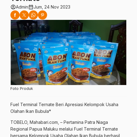
account_circle
calendar_month
Admin
Jum, 24 Nov 2023
Foto Produk
Fuel Terminal Ternate Beri Apresiasi Kelompok Usaha
Olahan Ikan Bubula*
TOBELO, Mahabari.com, – Pertamina Patra Niaga
Regional Papua Maluku melalui Fuel Terminal Ternate
bersama Kelompok Usaha Olahan Ikan Bubula berhasil