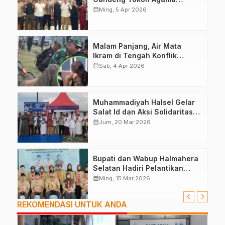
Deklarasikan Damai
calendar_month
Ming, 5 Apr 2026
Malam Panjang, Air Mata
Ikram di Tengah Konflik
Halteng
calendar_month
Sab, 4 Apr 2026
Muhammadiyah Halsel Gelar
Salat Id dan Aksi Solidaritas
Palestina
calendar_month
Jum, 20 Mar 2026
Bupati dan Wabup Halmahera
Selatan Hadiri Pelantikan
Mabiran Pramuka se-Kwarcab
calendar_month
Ming, 15 Mar 2026
REKOMENDASI UNTUK ANDA