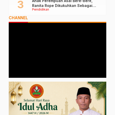
Anak Perempuan Asal Bere-bere,
Ranita Rope Dikukuhkan Sebagai
Pendidikan
Guru Besar dan Rektor Ummu
CHANNEL