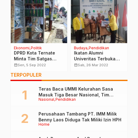
Ekonomi
Politik
Budaya
Pendidikan
Po
DPRD Kota Ternate
Ikatan Alumni
R
i
Minta Tim Satgas
Univeritas Terbuka
T
Intens Lakukan
Beri Bantuan Suku
E
calendar_month
calendar_month
calendar_month
Sen, 5 Sep 2022
Sab, 26 Mar 2022
Pengawasan BBM
Togutil
TERPOPULER
Eceran
Teras Baca UMMI Kelurahan Sasa
Masuk Tiga Besar Nasional, Tim
Nasional
Pendidikan
Penilai Lakukan Visitasi di Ternate
Perusahaan Tambang PT. IMM Milik
Benny Laos Diduga Tak Miliki Izin HPH
Home