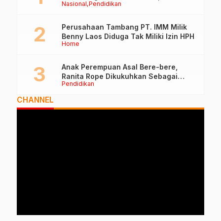
Nasional
Pendidikan
Penilai Lakukan Visitasi di Ternate
Perusahaan Tambang PT. IMM Milik
Benny Laos Diduga Tak Miliki Izin HPH
Home
Anak Perempuan Asal Bere-bere,
Ranita Rope Dikukuhkan Sebagai
Pendidikan
Guru Besar dan Rektor Ummu
CHANNEL