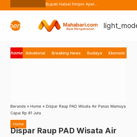
Ternate Buang Sembarangan
Bupati Halsel Pimpin Apel
Perdana Pasca Lebaran, Tekan
Peningkatan Pelayanan ASN
menu
light_mod
home
Advetorial
Breaking News
Budaya
Ekonomi
Hi
Beranda
»
Home
»
Dispar Raup PAD Wisata Air Panas Mamuya
Capai Rp 81 Juta
Home
Dispar Raup PAD Wisata Air