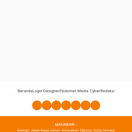
Beranda
Login Designer
Pedoman Media Cyber
Redaksi
MAHABARI -
Alamat: Jalan Raya Jahan. Kelurahan Tabona. Kota Ternate