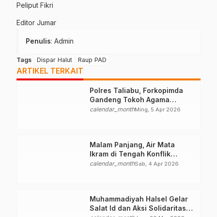
Peliput Fikri
Editor Jumar
Penulis
: Admin
Tags
Dispar Halut
Raup PAD
ARTIKEL TERKAIT
Polres Taliabu, Forkopimda
Gandeng Tokoh Agama
Deklarasikan Damai
calendar_month
Ming, 5 Apr 2026
Malam Panjang, Air Mata
Ikram di Tengah Konflik
Halteng
calendar_month
Sab, 4 Apr 2026
Muhammadiyah Halsel Gelar
Salat Id dan Aksi Solidaritas