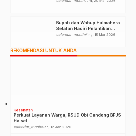
Palestina
calendar_month
Jum, 20 Mar 2026
Bupati dan Wabup Halmahera
Selatan Hadiri Pelantikan
Mabiran Pramuka se-Kwarcab
calendar_month
Ming, 15 Mar 2026
REKOMENDASI UNTUK ANDA
Kesehatan
Perkuat Layanan Warga, RSUD Obi Gandeng BPJS
Halsel
calendar_month
Sen, 12 Jan 2026