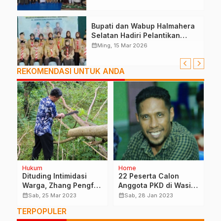
Bupati dan Wabup Halmahera
Selatan Hadiri Pelantikan
Mabiran Pramuka se-Kwarcab
calendar_month
Ming, 15 Mar 2026
REKOMENDASI UNTUK ANDA
Hukum
Home
E
Dituding Intimidasi
22 Peserta Calon
P
Warga, Zhang Pengfei
Anggota PKD di Wasile
M
: Itu Tidak Benar
Tengah Lulus Seleksi
T
calendar_month
calendar_month
calendar_month
Sab, 25 Mar 2023
Sab, 28 Jan 2023
Administrasi
P
TERPOPULER
P