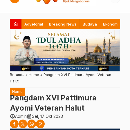
home
Advetorial
Breaking News
Budaya
Ekonomi
Hi
Beranda
»
Home
»
Pangdam XVI Pattimura Ayomi Veteran
Halut
Home
Pangdam XVI Pattimura
Ayomi Veteran Halut
account_circle
calendar_month
Admin
Sel, 17 Okt 2023