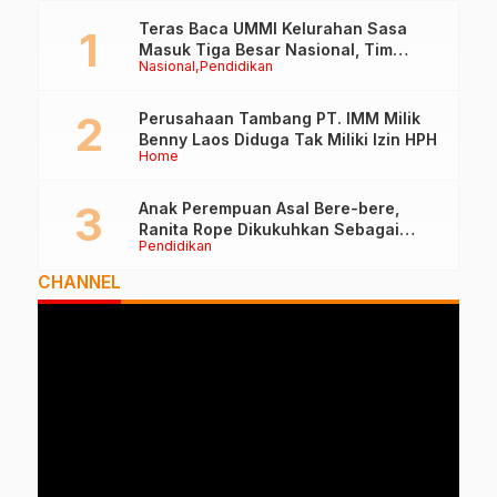
M
K
Teras Baca UMMI Kelurahan Sasa
Masuk Tiga Besar Nasional, Tim
Nasional
Pendidikan
Penilai Lakukan Visitasi di Ternate
Perusahaan Tambang PT. IMM Milik
Benny Laos Diduga Tak Miliki Izin HPH
Home
Anak Perempuan Asal Bere-bere,
Ranita Rope Dikukuhkan Sebagai
Pendidikan
Guru Besar dan Rektor Ummu
CHANNEL