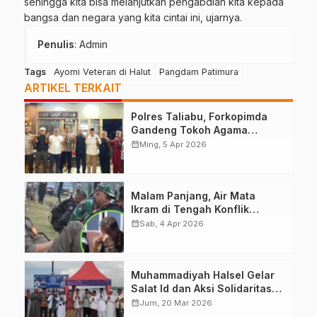
sehingga kita bisa melanjutkan pengabdian kita kepada
bangsa dan negara yang kita cintai ini, ujarnya.
Penulis
: Admin
Tags
Ayomi Veteran di Halut
Pangdam Patimura
ARTIKEL TERKAIT
Polres Taliabu, Forkopimda
Gandeng Tokoh Agama
Deklarasikan Damai
calendar_month
Ming, 5 Apr 2026
Malam Panjang, Air Mata
Ikram di Tengah Konflik
Halteng
calendar_month
Sab, 4 Apr 2026
Muhammadiyah Halsel Gelar
Salat Id dan Aksi Solidaritas
Palestina
calendar_month
Jum, 20 Mar 2026