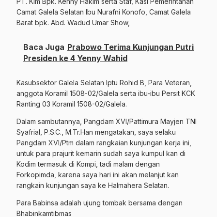
PT. Kim Bpk. Kenny Hakim serta Staf, Kasi Pemerintahan
Camat Galela Selatan Ibu Nurafni Konofo, Camat Galela
Barat bpk. Abd. Wadud Umar Show,
Baca Juga
Prabowo Terima Kunjungan Putri
Presiden ke 4 Yenny Wahid
Kasubsektor Galela Selatan Iptu Rohid B, Para Veteran,
anggota Koramil 1508-02/Galela serta ibu-ibu Persit KCK
Ranting 03 Koramil 1508-02/Galela.
Dalam sambutannya, Pangdam XVI/Pattimura Mayjen TNI
Syafrial, P.S.C., M.Tr.Han mengatakan, saya selaku
Pangdam XVI/Ptm dalam rangkaian kunjungan kerja ini,
untuk para prajurit kemarin sudah saya kumpul kan di
Kodim termasuk di Kompi, tadi malam dengan
Forkopimda, karena saya hari ini akan melanjut kan
rangkain kunjungan saya ke Halmahera Selatan.
Para Babinsa adalah ujung tombak bersama dengan
Bhabinkamtibmas