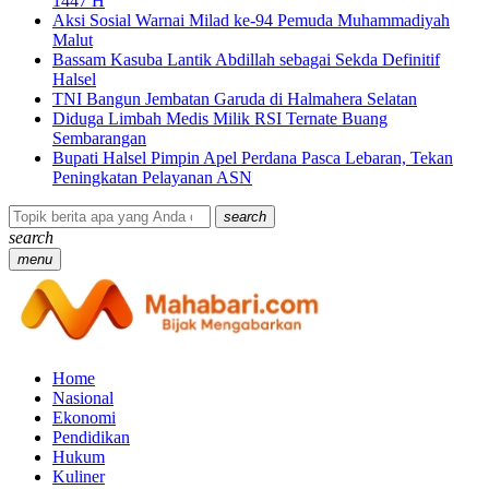
1447 H
Aksi Sosial Warnai Milad ke-94 Pemuda Muhammadiyah
Malut
Bassam Kasuba Lantik Abdillah sebagai Sekda Definitif
Halsel
TNI Bangun Jembatan Garuda di Halmahera Selatan
Diduga Limbah Medis Milik RSI Ternate Buang
Sembarangan
Bupati Halsel Pimpin Apel Perdana Pasca Lebaran, Tekan
Peningkatan Pelayanan ASN
search
search
menu
Home
Nasional
Ekonomi
Pendidikan
Hukum
Kuliner