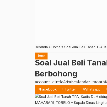
Beranda
»
Home
»
Soal Jual Beli Tanah TPA, 
Home
Soal Jual Beli Tan
Berbohong
account_circle
calendar_month
Admin
K
Facebook
Twitter
Whatsapp
MAHABARI, TOBELO – Kepala Dinas Lingkun