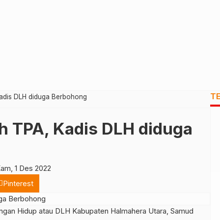
T
Kadis DLH diduga Berbohong
ah TPA, Kadis DLH diduga
am, 1 Des 2022
Pinterest
gan Hidup atau DLH Kabupaten Halmahera Utara, Samud