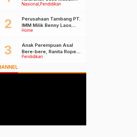
Nasional
Pendidikan
Tiga Besar Nasional, Tim
Penilai Lakukan Visitasi di
Ternate
Perusahaan Tambang PT.
IMM Milik Benny Laos
Home
Diduga Tak Miliki Izin HPH
Anak Perempuan Asal
Bere-bere, Ranita Rope
Pendidikan
Dikukuhkan Sebagai Guru
Besar dan Rektor Ummu
HANNEL