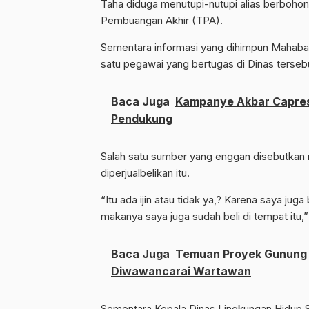
Taha diduga menutupi-nutupi alias berbohong
Pembuangan Akhir (TPA).
Sementara informasi yang dihimpun Mahabari
satu pegawai yang bertugas di Dinas terseb
Baca Juga
Kampanye Akbar Capres 
Pendukung
Salah satu sumber yang enggan disebutka
diperjualbelikan itu.
“Itu ada ijin atau tidak ya,? Karena saya ju
makanya saya juga sudah beli di tempat itu
Baca Juga
Temuan Proyek Gunung D
Diwawancarai Wartawan
Sementara Kepala Dinas Lingkungan Hidup 