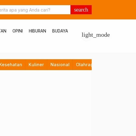
search
TAN
OPINI
HIBURAN
BUDAYA
light_mode
Kesehatan
Kuliner
Nasional
Olahraga
Opini
Pendid