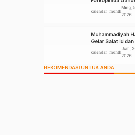
Forkopimda Gand
Tokoh Agama
Ming, 
calendar_month
Deklarasikan Dam
2026
Muhammadiyah Ha
Gelar Salat Id dan
Solidaritas Palest
Jum, 2
calendar_month
2026
REKOMENDASI UNTUK ANDA