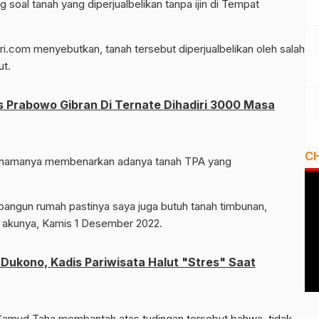
 soal tanah yang diperjualbelikan tanpa ijin di Tempat
.com menyebutkan, tanah tersebut diperjualbelikan oleh salah
ut.
Prabowo Gibran Di Ternate Dihadiri 3000 Masa
C
n namanya membenarkan adanya tanah TPA yang
ga bangun rumah pastinya saya juga butuh tanah timbunan,
,” akunya, Kamis 1 Desember 2022.
ukono, Kadis Pariwisata Halut "Stres" Saat
Samud Taha membantah atas tudingan tersebut bahwa, tidak