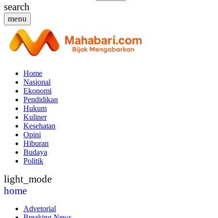
search
menu
Home
Nasional
Ekonomi
Pendidikan
Hukum
Kuliner
Kesehatan
Opini
Hiburan
Budaya
Politik
light_mode
home
Advetorial
Breaking News