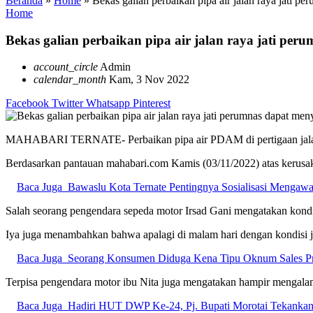
Beranda
»
Home
»
Bekas galian perbaikan pipa air jalan raya jati 
Home
Bekas galian perbaikan pipa air jalan raya jati pe
account_circle
Admin
calendar_month
Kam, 3 Nov 2022
Facebook
Twitter
Whatsapp
Pinterest
MAHABARI TERNATE- Perbaikan pipa air PDAM di pertigaan jalan r
Berdasarkan pantauan mahabari.com Kamis (03/11/2022) atas kerusak
Baca Juga
Bawaslu Kota Ternate Pentingnya Sosialisasi Mengaw
Salah seorang pengendara sepeda motor Irsad Gani mengatakan kondisi
Iya juga menambahkan bahwa apalagi di malam hari dengan kondisi j
Baca Juga
Seorang Konsumen Diduga Kena Tipu Oknum Sales Pr
Terpisa pengendara motor ibu Nita juga mengatakan hampir mengalami
Baca Juga
Hadiri HUT DWP Ke-24, Pj. Bupati Morotai Tekankan