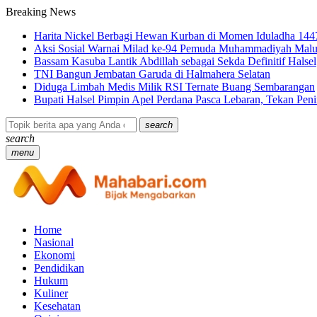
Breaking News
Harita Nickel Berbagi Hewan Kurban di Momen Iduladha 144
Aksi Sosial Warnai Milad ke-94 Pemuda Muhammadiyah Malu
Bassam Kasuba Lantik Abdillah sebagai Sekda Definitif Halsel
TNI Bangun Jembatan Garuda di Halmahera Selatan
Diduga Limbah Medis Milik RSI Ternate Buang Sembarangan
Bupati Halsel Pimpin Apel Perdana Pasca Lebaran, Tekan Pe
search
search
menu
Home
Nasional
Ekonomi
Pendidikan
Hukum
Kuliner
Kesehatan