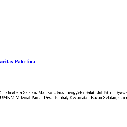
ritas Palestina
hera Selatan, Maluku Utara, menggelar Salat Idul Fitri 1 Syawal 1
san UMKM Milenial Pantai Desa Tembal, Kecamatan Bacan Selatan, dan 