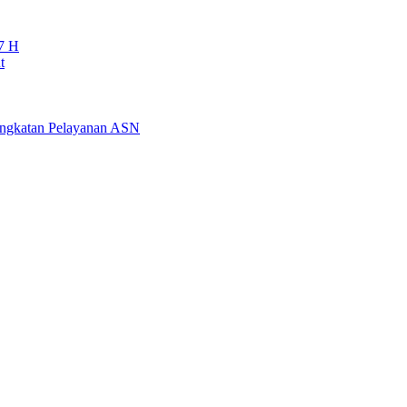
7 H
t
ningkatan Pelayanan ASN