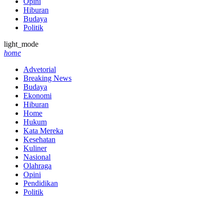
Opini
Hiburan
Budaya
Politik
light_mode
home
Advetorial
Breaking News
Budaya
Ekonomi
Hiburan
Home
Hukum
Kata Mereka
Kesehatan
Kuliner
Nasional
Olahraga
Opini
Pendidikan
Politik