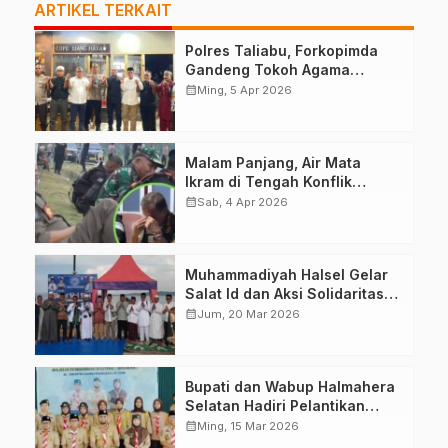
ARTIKEL TERKAIT
Polres Taliabu, Forkopimda
Gandeng Tokoh Agama
Deklarasikan Damai
calendar_month
Ming, 5 Apr 2026
Malam Panjang, Air Mata
Ikram di Tengah Konflik
Halteng
calendar_month
Sab, 4 Apr 2026
Muhammadiyah Halsel Gelar
Salat Id dan Aksi Solidaritas
Palestina
calendar_month
Jum, 20 Mar 2026
Bupati dan Wabup Halmahera
Selatan Hadiri Pelantikan
Mabiran Pramuka se-Kwarcab
calendar_month
Ming, 15 Mar 2026