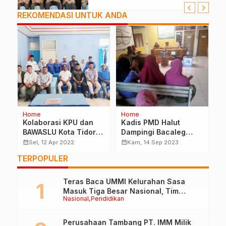
REKOMENDASI UNTUK ANDA
Home
Home
P
Kolaborasi KPU dan
Kadis PMD Halut
O
BAWASLU Kota Tidore
Dampingi Bacaleg
M
Kepulauan Gelar
Golkar Bagi Bantuan
D
calendar_month
calendar_month
calendar_month
Sel, 12 Apr 2022
Kam, 14 Sep 2023
“LOLINGA” Pra Pemilu
K
TERPOPULER
2024
Teras Baca UMMI Kelurahan Sasa
Masuk Tiga Besar Nasional, Tim
Nasional
Pendidikan
Penilai Lakukan Visitasi di Ternate
Perusahaan Tambang PT. IMM Milik