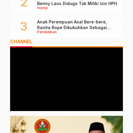
Benny Laos Diduga Tak Miliki Izin HPH
Home
Anak Perempuan Asal Bere-bere,
Ranita Rope Dikukuhkan Sebagai
Pendidikan
Guru Besar dan Rektor Ummu
CHANNEL