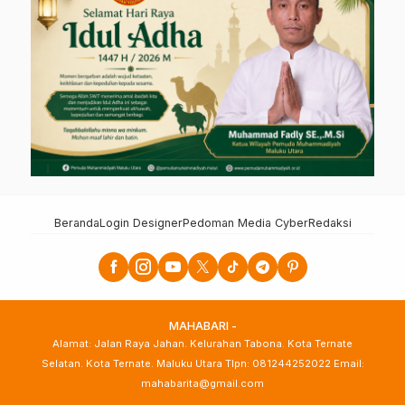
Beranda
Login Designer
Pedoman Media Cyber
Redaksi
MAHABARI -
Alamat: Jalan Raya Jahan. Kelurahan Tabona. Kota Ternate
Selatan. Kota Ternate. Maluku Utara Tlpn: 081244252022 Email:
mahabarita@gmail.com