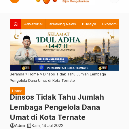
home
Advetorial
Breaking News
Budaya
Ekonomi
Hi
Beranda
»
Home
»
Dinsos Tidak Tahu Jumlah Lembaga
Pengelola Dana Umat di Kota Ternate
Home
Dinsos Tidak Tahu Jumlah
Lembaga Pengelola Dana
Umat di Kota Ternate
account_circle
calendar_month
Admin
Kam, 14 Jul 2022