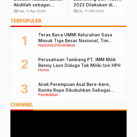
Abdillah sebagai
2022 Dilakukan di
D
Sekda Definitif Halsel
Auditorium Kemendag
s
calendar_month
calendar_month
calendar_month
Sab, 11 Apr 2026
Sel, 11 Okt 2022
RI
TERPOPULER
Teras Baca UMMI Kelurahan Sasa
Masuk Tiga Besar Nasional, Tim
Nasional
Pendidikan
Penilai Lakukan Visitasi di Ternate
Perusahaan Tambang PT. IMM Milik
Benny Laos Diduga Tak Miliki Izin HPH
Home
Anak Perempuan Asal Bere-bere,
Ranita Rope Dikukuhkan Sebagai
Pendidikan
Guru Besar dan Rektor Ummu
CHANNEL