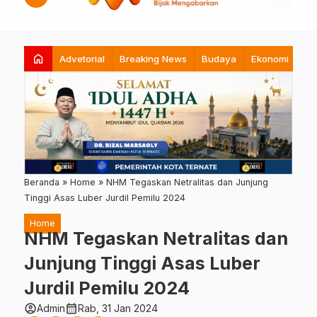
home
Advetorial
Breaking News
Budaya
Ekonomi
Hi
Beranda
»
Home
»
NHM Tegaskan Netralitas dan Junjung
Tinggi Asas Luber Jurdil Pemilu 2024
Home
NHM Tegaskan Netralitas dan
Junjung Tinggi Asas Luber
Jurdil Pemilu 2024
account_circle
calendar_month
Admin
Rab, 31 Jan 2024