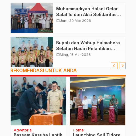
Muhammadiyah Halsel Gelar
Salat Id dan Aksi Solidaritas
Palestina
calendar_month
Jum, 20 Mar 2026
Bupati dan Wabup Halmahera
Selatan Hadiri Pelantikan
Mabiran Pramuka se-Kwarcab
calendar_month
Ming, 15 Mar 2026
REKOMENDASI UNTUK ANDA
Advetorial
Home
H
Bassam Kasuba Lantik
Launching Sail Tidore
A