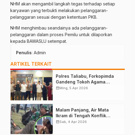
NHM akan mengambil langkah tegas terhadap setiap
karyawan yang terbukti melakukan pelanggaran-
pelanggaran sesuai dengan ketentuan PKB.
NHM menghimbau seandainya ada pelanggaran-
pelanggaran dalam proses Pemilu untuk dilaporkan
kepada BAWASLU setempat.
Penulis
: Admin
ARTIKEL TERKAIT
Polres Taliabu, Forkopimda
Gandeng Tokoh Agama
Deklarasikan Damai
calendar_month
Ming, 5 Apr 2026
Malam Panjang, Air Mata
Ikram di Tengah Konflik
Halteng
calendar_month
Sab, 4 Apr 2026