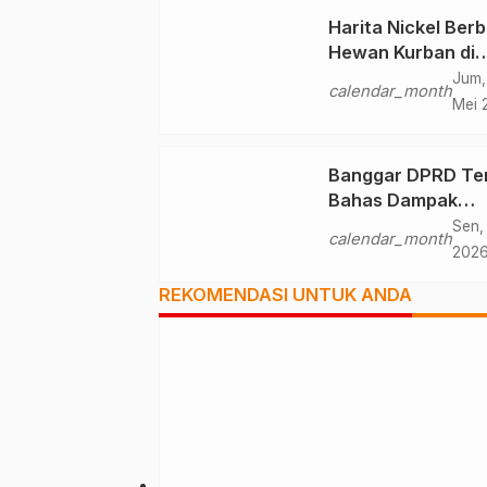
Harita Nickel Berb
Hewan Kurban di
Momen Iduladha 1
Jum,
calendar_month
H
Mei 
Banggar DPRD Te
Bahas Dampak
Kebijakan Efisiens
Sen,
calendar_month
202
REKOMENDASI UNTUK ANDA