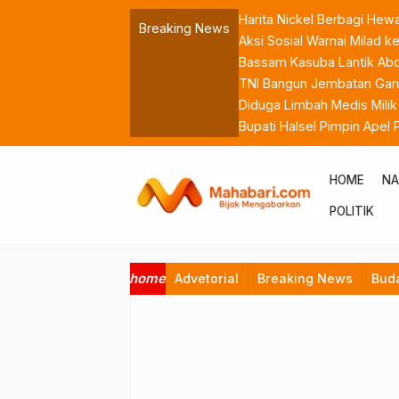
Harita Nickel Berbagi Hew
Breaking News
Aksi Sosial Warnai Milad
Bassam Kasuba Lantik Abdil
TNI Bangun Jembatan Garu
Diduga Limbah Medis Mili
Bupati Halsel Pimpin Apel
ASN
HOME
NA
POLITIK
home
Advetorial
Breaking News
Bud