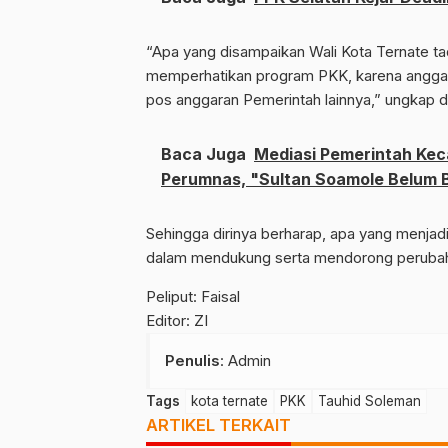
“Apa yang disampaikan Wali Kota Ternate tad
memperhatikan program PKK, karena anggar
pos anggaran Pemerintah lainnya,” ungkap d
Baca Juga
Mediasi Pemerintah Kec
Perumnas, "Sultan Soamole Belum B
Sehingga dirinya berharap, apa yang menjad
dalam mendukung serta mendorong perubahan 
Peliput: Faisal
Editor: ZI
Penulis
: Admin
Tags
kota ternate
PKK
Tauhid Soleman
ARTIKEL TERKAIT