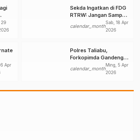
agi
Sekda Ingatkan di FDG
RTRW: Jangan Sampai
447
Kota Tumbuh Tanpa
 29
Sab, 18 Apr
calendar_month
Arah
2026
2026
rnate
Polres Taliabu,
Forkopimda Gandeng
i
Tokoh Agama
 6 Apr
Ming, 5 Apr
calendar_month
Deklarasikan Damai
6
2026