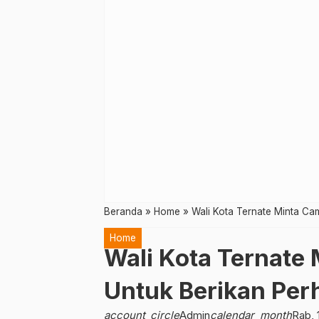
Beranda
»
Home
»
Wali Kota Ternate Minta Ca
Home
Wali Kota Ternate
Untuk Berikan Per
account_circle
Admin
calendar_month
Rab, 