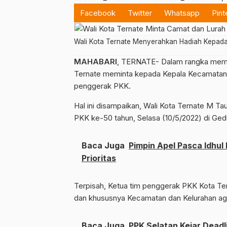
Facebook
Twitter
Whatsapp
Pint
Wali Kota Ternate Menyerahkan Hadiah Kepa
MAHABARI
, TERNATE- Dalam rangka mempe
Ternate meminta kepada Kepala Kecamatan 
penggerak PKK.
Hal ini disampaikan, Wali Kota Ternate M T
PKK ke-50 tahun, Selasa (10/5/2022) di Ged
Baca Juga
Pimpin Apel Pasca Idhul 
Prioritas
Terpisah, Ketua tim penggerak PKK Kota Ter
dan khususnya Kecamatan dan Kelurahan aga
Baca Juga
PPK Selatan Kejar Deadl