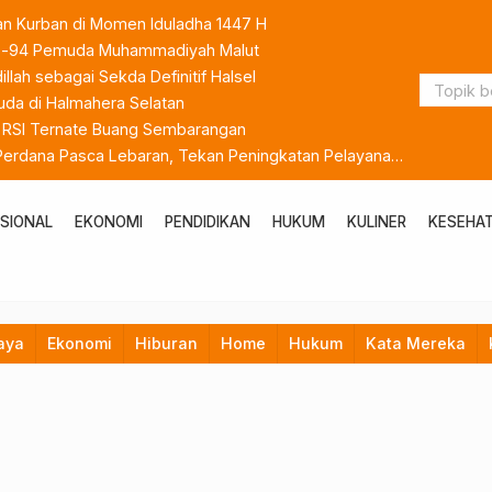
an Kurban di Momen Iduladha 1447 H
 ke-94 Pemuda Muhammadiyah Malut
lah sebagai Sekda Definitif Halsel
da di Halmahera Selatan
k RSI Ternate Buang Sembarangan
 Perdana Pasca Lebaran, Tekan Peningkatan Pelayanan
SIONAL
EKONOMI
PENDIDIKAN
HUKUM
KULINER
KESEHA
aya
Ekonomi
Hiburan
Home
Hukum
Kata Mereka