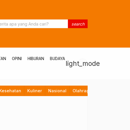
search
TAN
OPINI
HIBURAN
BUDAYA
light_mode
Kesehatan
Kuliner
Nasional
Olahraga
Opini
Pendid