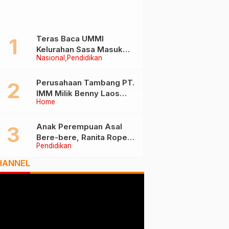
Teras Baca UMMI
Kelurahan Sasa Masuk
Nasional
Pendidikan
Tiga Besar Nasional, Tim
Penilai Lakukan Visitasi di
Ternate
Perusahaan Tambang PT.
IMM Milik Benny Laos
Home
Diduga Tak Miliki Izin HPH
Anak Perempuan Asal
Bere-bere, Ranita Rope
Pendidikan
Dikukuhkan Sebagai Guru
Besar dan Rektor Ummu
HANNEL