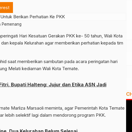
erest
da Pemenang
ringati Hari Kesatuan Gerakan PKK ke- 50 tahun, Wali Kota
dan kepala Kelurahan agar memberikan perhatian kepada tim
auhid saat memberikan sambutan pada acara peringatan hari
ung Melati kediaman Wali Kota Ternate.
Fitri, Bupati Halteng: Jujur dan Etika ASN Jadi
C
nate Marliza Marsaoli meminta, agar Pemerintah Kota Ternate
r lebih selektif lagi dalam mendorong program PKK.
ine, Dua Kelurahan Belum Selesai