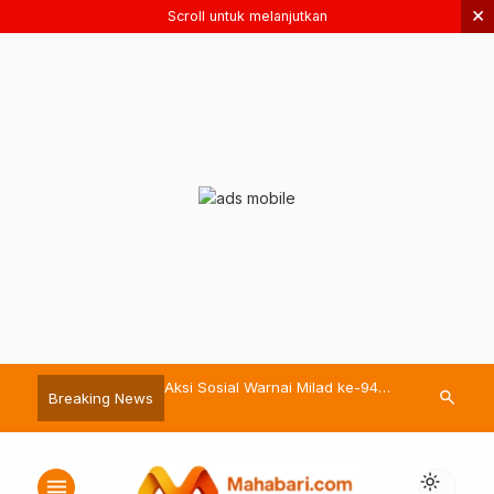
×
Scroll untuk melanjutkan
Aksi Sosial Warnai Milad ke-94
Bassam Kasuba Lantik Abdillah
search
Breaking News
7 H
Pemuda Muhammadiyah Malut
sebagai Sekda Definitif Halsel
light_mode
menu