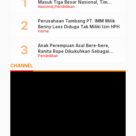
Masuk Tiga Besar Nasional, Tim
Nasional
Pendidikan
Penilai Lakukan Visitasi di Ternate
Perusahaan Tambang PT. IMM Milik
Benny Laos Diduga Tak Miliki Izin HPH
Home
Anak Perempuan Asal Bere-bere,
Ranita Rope Dikukuhkan Sebagai
Pendidikan
Guru Besar dan Rektor Ummu
CHANNEL