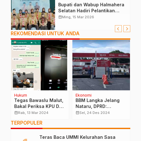
Bupati dan Wabup Halmahera
Selatan Hadiri Pelantikan
Mabiran Pramuka se-Kwarcab
calendar_month
Ming, 15 Mar 2026
REKOMENDASI UNTUK ANDA
Hukum
Ekonomi
Po
Tegas Bawaslu Malut,
BBM Langka Jelang
H
Bakal Periksa KPU Dan
Nataru, DPRD:
P
Bawaslu Halsel
Pemerintah Minim
S
calendar_month
calendar_month
calendar_month
Rab, 13 Mar 2024
Sel, 24 Des 2024
Pengawasan
TERPOPULER
Teras Baca UMMI Kelurahan Sasa