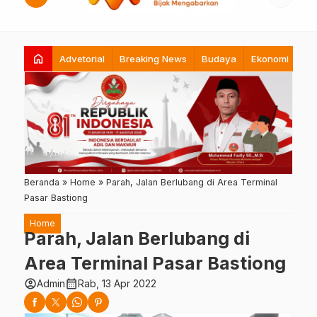
home
Advetorial
Breaking News
Budaya
Ekonomi
Hi
Beranda
»
Home
»
Parah, Jalan Berlubang di Area Terminal
Pasar Bastiong
Home
Parah, Jalan Berlubang di
Area Terminal Pasar Bastiong
account_circle
calendar_month
Admin
Rab, 13 Apr 2022