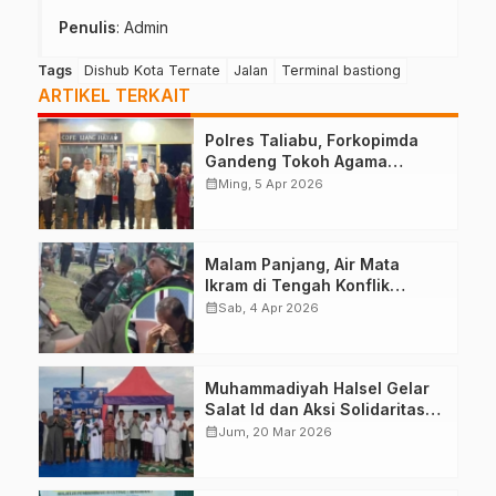
Penulis
: Admin
Tags
Dishub Kota Ternate
Jalan
Terminal bastiong
ARTIKEL TERKAIT
Polres Taliabu, Forkopimda
Gandeng Tokoh Agama
Deklarasikan Damai
calendar_month
Ming, 5 Apr 2026
Malam Panjang, Air Mata
Ikram di Tengah Konflik
Halteng
calendar_month
Sab, 4 Apr 2026
Muhammadiyah Halsel Gelar
Salat Id dan Aksi Solidaritas
Palestina
calendar_month
Jum, 20 Mar 2026