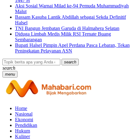
1447 H
Aksi Sosial Warnai Milad ke-94 Pemuda Muhammadiyah
Malut
Bassam Kasuba Lantik Abdillah sebagai Sekda Definitif
Halsel
TNI Bangun Jembatan Garuda di Halmahera Selatan
Diduga Limbah Medis Milik RSI Ternate Buang
Sembarangan
Bupati Halsel Pimpin Apel Perdana Pasca Lebaran, Tekan
Peningkatan Pelayanan ASN
search
search
menu
Home
Nasional
Ekonomi
Pendidikan
Hukum
Kuliner