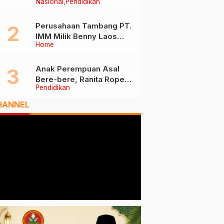
Nasional
Pendidikan
Tiga Besar Nasional, Tim
Penilai Lakukan Visitasi di
Ternate
Perusahaan Tambang PT.
IMM Milik Benny Laos
Home
Diduga Tak Miliki Izin HPH
Anak Perempuan Asal
Bere-bere, Ranita Rope
Pendidikan
Dikukuhkan Sebagai Guru
Besar dan Rektor Ummu
HANNEL