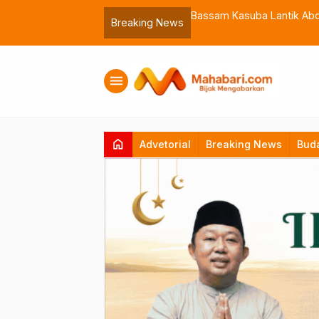
 Muhammadiyah Malut
Bassam Kasuba Lantik Abdil
Breaking News
menu
home
Advetorial
Breaking News
Bud