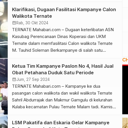
pada Jumat (08/11/2024). Juga dihadiri Isteri Sultan
Ternate Alwia Husen Syah. Kehadiran Calon Gubernur
Klarifikasi, Dugaan Fasilitasi Kampanye Calon
Sherly Tjoanda dan Sarbini Sehe di sambut dengan
Walikota Ternate
tarian soya-soya. Selain itu juga ritual […]
calendar_month
Rab, 30 Okt 2024
TERNATE Mahabari.com – Dugaan keterlibatan ASN
Kasubag Perencanaan Dinas Koperasi dan UKM
Ternate dalam memfasilitasi Calon walikota Ternate
M. Tauhid Soleman Berkampanye di salah satu
pengusaha Galangan Viber di kelurahan Fitu RT 06
C
Pada Senin 28 Oktober 2024. Usia pemberitaan yang
Ketua Tim Kampanye Paslon No 4, Hasil Jual
melibatkan Jamaludin Yusup, Kasubag Perencanaan di
Obat Petahana Duduk Satu Periode
Dinas Koperasi dan UKM Kota Ternate. Dirinya
calendar_month
Jum, 27 Sep 2024
menanggapi […]
TERNATE Mahabari.com – Kampanye ke dua
pasangan calon walikota dan wakil walikota Ternate
Sahril Abdurrajak dan Makmur Gamgulu di kelurahan
Kulaba kecamatan Pulau Ternate Malam tadi. Kamis
(26/09/2024). Ketua tim kampanye Muhajirin Bailusy
dalam orasi politiknya mengkritik abis kinerja walikota
LSM Pakatifa dan Eskaria Gelar Kampanye
Ternate periode (2021-2024), yang lebih