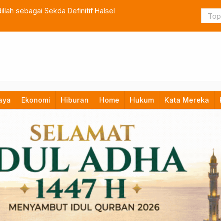
lah sebagai Sekda Definitif Halsel
TNI Bangun
aya
Ekonomi
Hiburan
Home
Hukum
Kata Mereka