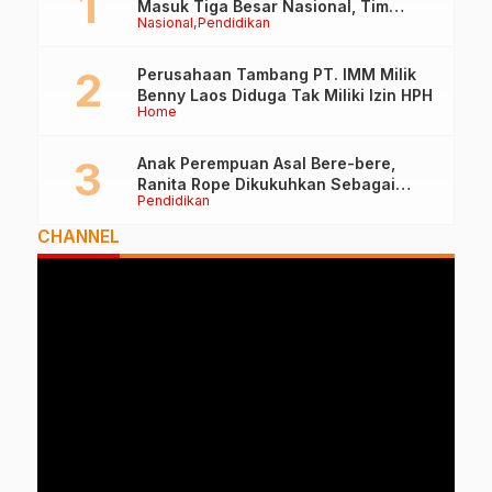
Masuk Tiga Besar Nasional, Tim
Nasional
Pendidikan
Penilai Lakukan Visitasi di Ternate
Perusahaan Tambang PT. IMM Milik
Benny Laos Diduga Tak Miliki Izin HPH
Home
Anak Perempuan Asal Bere-bere,
Ranita Rope Dikukuhkan Sebagai
Pendidikan
Guru Besar dan Rektor Ummu
CHANNEL