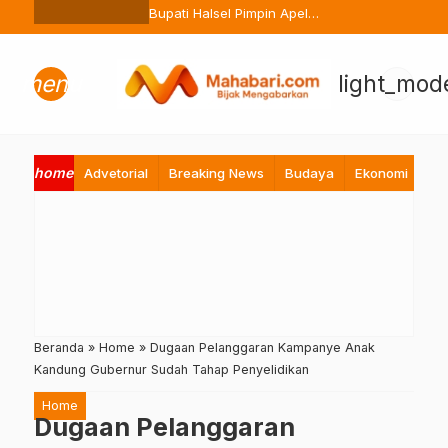
Ternate Buang Sembarangan
Bupati Halsel Pimpin Apel
Perdana Pasca Lebaran, Tekan
Peningkatan Pelayanan ASN
menu
light_mod
home
Advetorial
Breaking News
Budaya
Ekonomi
Hi
Beranda
»
Home
»
Dugaan Pelanggaran Kampanye Anak
Kandung Gubernur Sudah Tahap Penyelidikan
Home
Dugaan Pelanggaran