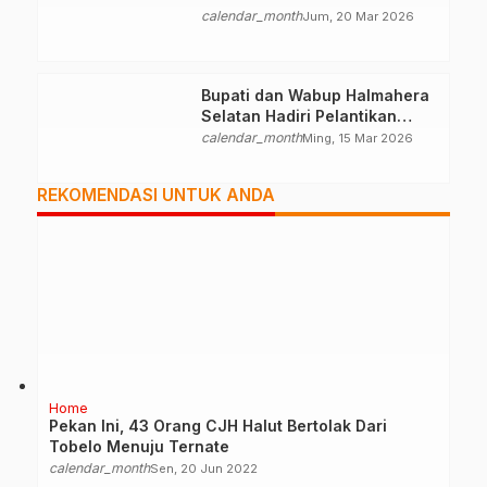
Palestina
calendar_month
Jum, 20 Mar 2026
Bupati dan Wabup Halmahera
Selatan Hadiri Pelantikan
Mabiran Pramuka se-Kwarcab
calendar_month
Ming, 15 Mar 2026
REKOMENDASI UNTUK ANDA
Home
Pekan Ini, 43 Orang CJH Halut Bertolak Dari
Tobelo Menuju Ternate
calendar_month
Sen, 20 Jun 2022