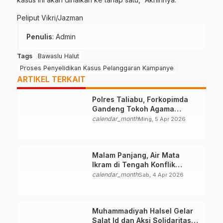
Peliput Vikri/Jazman
Penulis
: Admin
Tags
Bawaslu Halut
Proses Penyelidikan Kasus Pelanggaran Kampanye
ARTIKEL TERKAIT
Polres Taliabu, Forkopimda
Gandeng Tokoh Agama
Deklarasikan Damai
calendar_month
Ming, 5 Apr 2026
Malam Panjang, Air Mata
Ikram di Tengah Konflik
Halteng
calendar_month
Sab, 4 Apr 2026
Muhammadiyah Halsel Gelar
Salat Id dan Aksi Solidaritas