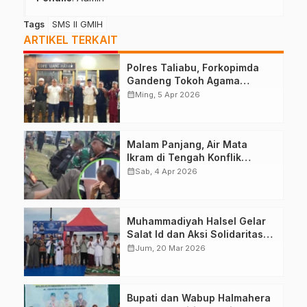
Tags
SMS II GMIH
ARTIKEL TERKAIT
Polres Taliabu, Forkopimda
Gandeng Tokoh Agama
Deklarasikan Damai
calendar_month
Ming, 5 Apr 2026
Malam Panjang, Air Mata
Ikram di Tengah Konflik
Halteng
calendar_month
Sab, 4 Apr 2026
Muhammadiyah Halsel Gelar
Salat Id dan Aksi Solidaritas
Palestina
calendar_month
Jum, 20 Mar 2026
Bupati dan Wabup Halmahera