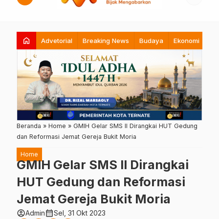
home
Advetorial
Breaking News
Budaya
Ekonomi
Hi
Beranda
»
Home
»
GMIH Gelar SMS II Dirangkai HUT Gedung
dan Reformasi Jemat Gereja Bukit Moria
Home
GMIH Gelar SMS II Dirangkai
HUT Gedung dan Reformasi
Jemat Gereja Bukit Moria
account_circle
calendar_month
Admin
Sel, 31 Okt 2023