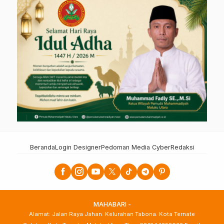
Beranda
Login Designer
Pedoman Media Cyber
Redaksi
MAHABARI -
Alamat: Jalan Raya Jahan. Kelurahan Tabona. Kota Ternate