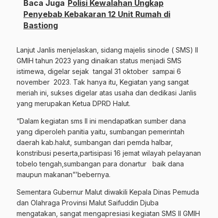
Baca Juga
Polisi Kewalahan Ungkap
Penyebab Kebakaran 12 Unit Rumah di
Bastiong
Lanjut Janlis menjelaskan, sidang majelis sinode ( SMS) II
GMIH tahun 2023 yang dinaikan status menjadi SMS
istimewa, digelar sejak
tangal 31 oktober
sampai 6
november
2023. Tak hanya itu, Kegiatan yang sangat
meriah ini, sukses digelar atas usaha dan dedikasi Janlis
yang merupakan Ketua DPRD Halut.
“Dalam kegiatan sms II ini mendapatkan sumber dana
yang diperoleh panitia yaitu, sumbangan pemerintah
daerah kab.halut, sumbangan dari pemda halbar,
konstribusi peserta,partisipasi 16 jemat wilayah pelayanan
tobelo tengah,sumbangan para donartur
baik dana
maupun makanan”’bebernya.
Sementara Gubernur Malut diwakili Kepala Dinas Pemuda
dan Olahraga Provinsi Malut Saifuddin Djuba
mengatakan, sangat mengapresiasi kegiatan SMS II GMIH