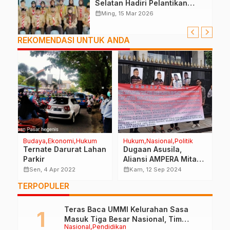
Selatan Hadiri Pelantikan
Mabiran Pramuka se-Kwarcab
calendar_month
Ming, 15 Mar 2026
REKOMENDASI UNTUK ANDA
Budaya
Ekonomi
Hukum
Hukum
Nasional
Politik
Ad
Ternate Darurat Lahan
Dugaan Asusila,
M
Parkir
Aliansi AMPERA Mita
M
h
Surya Paloh Segera
T
calendar_month
calendar_month
calendar_month
Sen, 4 Apr 2022
Kam, 12 Sep 2024
a
Pecat RF
TERPOPULER
Teras Baca UMMI Kelurahan Sasa
Masuk Tiga Besar Nasional, Tim
Nasional
Pendidikan
Penilai Lakukan Visitasi di Ternate