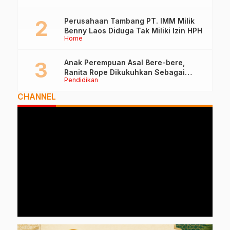
Perusahaan Tambang PT. IMM Milik
Benny Laos Diduga Tak Miliki Izin HPH
Home
Anak Perempuan Asal Bere-bere,
Ranita Rope Dikukuhkan Sebagai
Pendidikan
Guru Besar dan Rektor Ummu
CHANNEL