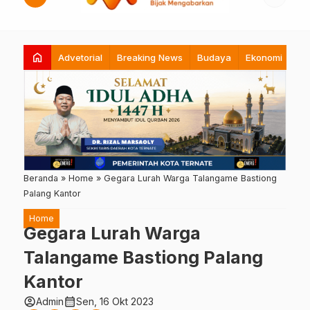
home
Advetorial
Breaking News
Budaya
Ekonomi
Hi
Beranda
»
Home
»
Gegara Lurah Warga Talangame Bastiong
Palang Kantor
Home
Gegara Lurah Warga
Talangame Bastiong Palang
Kantor
account_circle
calendar_month
Admin
Sen, 16 Okt 2023