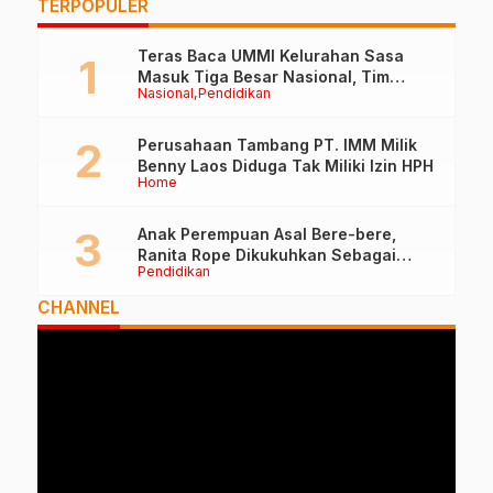
TERPOPULER
Teras Baca UMMI Kelurahan Sasa
Masuk Tiga Besar Nasional, Tim
Nasional
Pendidikan
Penilai Lakukan Visitasi di Ternate
Perusahaan Tambang PT. IMM Milik
Benny Laos Diduga Tak Miliki Izin HPH
Home
Anak Perempuan Asal Bere-bere,
Ranita Rope Dikukuhkan Sebagai
Pendidikan
Guru Besar dan Rektor Ummu
CHANNEL