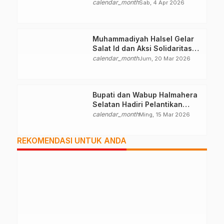
Halteng
calendar_month
Sab, 4 Apr 2026
Muhammadiyah Halsel Gelar
Salat Id dan Aksi Solidaritas
Palestina
calendar_month
Jum, 20 Mar 2026
Bupati dan Wabup Halmahera
Selatan Hadiri Pelantikan
Mabiran Pramuka se-Kwarcab
calendar_month
Ming, 15 Mar 2026
REKOMENDASI UNTUK ANDA