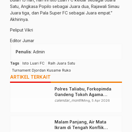
Satu, Angkasa Popilo sebagai Juara dua, Rajawali Simau
Juara tiga, dan Pala Super FC sebagai Juara empat.”
Akhirinya.
Peliput Vikri
Editor Jumar
Penulis
: Admin
Tags
Isto Luari FC
Raih Juara Satu
Turnament Djordan Kusame Ruko
ARTIKEL TERKAIT
Polres Taliabu, Forkopimda
Gandeng Tokoh Agama
Deklarasikan Damai
calendar_month
Ming, 5 Apr 2026
Malam Panjang, Air Mata
Ikram di Tengah Konflik