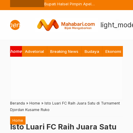
Ternate Buang Sembarangan
Bupati Halsel Pimpin Apel
Perdana Pasca Lebaran, Tekan
Peningkatan Pelayanan ASN
menu
light_mod
home
Advetorial
Breaking News
Budaya
Ekonomi
Hi
Beranda
»
Home
»
Isto Luari FC Raih Juara Satu di Turnament
Djordan Kusame Ruko
Home
Isto Luari FC Raih Juara Satu