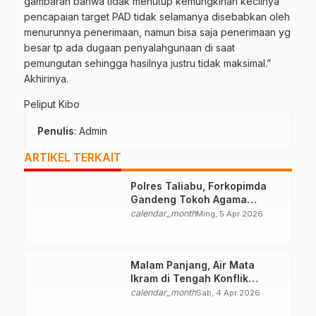
gambaran bahwa tidak menutup kemungkinan kecilnya
pencapaian target PAD tidak selamanya disebabkan oleh
menurunnya penerimaan, namun bisa saja penerimaan yg
besar tp ada dugaan penyalahgunaan di saat
pemungutan sehingga hasilnya justru tidak maksimal.”
Akhirinya.
Peliput Kibo
Penulis
: Admin
ARTIKEL TERKAIT
Polres Taliabu, Forkopimda
Gandeng Tokoh Agama
Deklarasikan Damai
calendar_month
Ming, 5 Apr 2026
Malam Panjang, Air Mata
Ikram di Tengah Konflik
Halteng
calendar_month
Sab, 4 Apr 2026