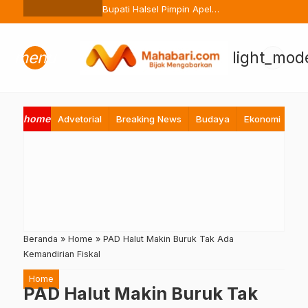
Ternate Buang Sembarangan
Bupati Halsel Pimpin Apel
Perdana Pasca Lebaran, Tekan
Peningkatan Pelayanan ASN
menu
light_mod
home
Advetorial
Breaking News
Budaya
Ekonomi
Hi
Beranda
»
Home
»
PAD Halut Makin Buruk Tak Ada
Kemandirian Fiskal
Home
PAD Halut Makin Buruk Tak