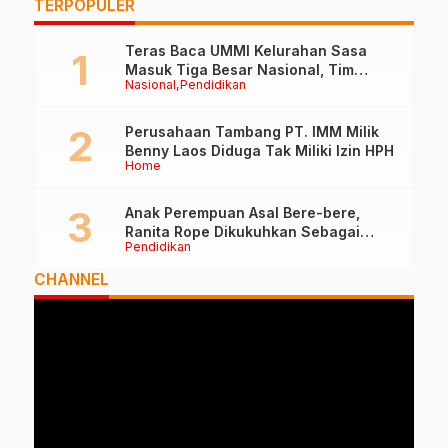
TERPOPULER
Teras Baca UMMI Kelurahan Sasa
Masuk Tiga Besar Nasional, Tim
Nasional
Pendidikan
Penilai Lakukan Visitasi di Ternate
Perusahaan Tambang PT. IMM Milik
Benny Laos Diduga Tak Miliki Izin HPH
Home
Anak Perempuan Asal Bere-bere,
Ranita Rope Dikukuhkan Sebagai
Pendidikan
Guru Besar dan Rektor Ummu
CHANNEL