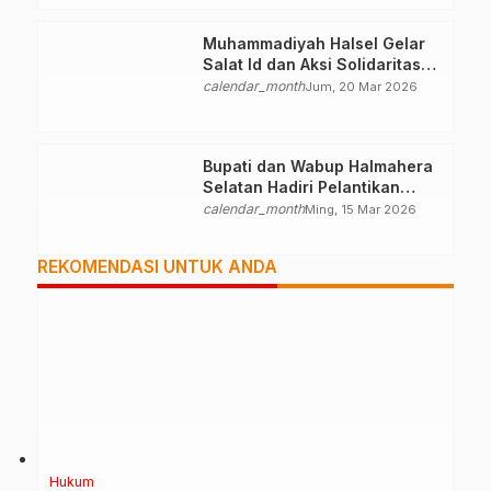
Muhammadiyah Halsel Gelar
Salat Id dan Aksi Solidaritas
Palestina
calendar_month
Jum, 20 Mar 2026
Bupati dan Wabup Halmahera
Selatan Hadiri Pelantikan
Mabiran Pramuka se-Kwarcab
calendar_month
Ming, 15 Mar 2026
REKOMENDASI UNTUK ANDA
Hukum