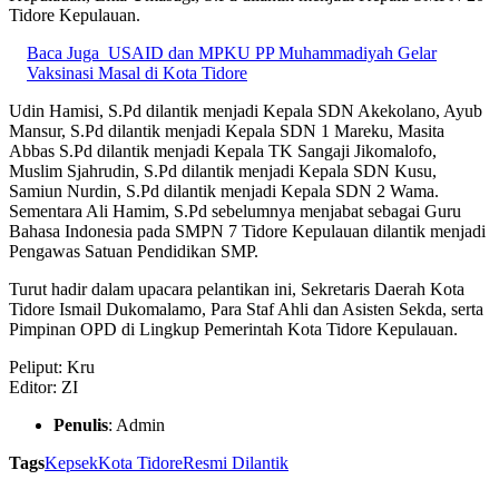
Tidore Kepulauan.
Baca Juga
USAID dan MPKU PP Muhammadiyah Gelar
Vaksinasi Masal di Kota Tidore
Udin Hamisi, S.Pd dilantik menjadi Kepala SDN Akekolano, Ayub
Mansur, S.Pd dilantik menjadi Kepala SDN 1 Mareku, Masita
Abbas S.Pd dilantik menjadi Kepala TK Sangaji Jikomalofo,
Muslim Sjahrudin, S.Pd dilantik menjadi Kepala SDN Kusu,
Samiun Nurdin, S.Pd dilantik menjadi Kepala SDN 2 Wama.
Sementara Ali Hamim, S.Pd sebelumnya menjabat sebagai Guru
Bahasa Indonesia pada SMPN 7 Tidore Kepulauan dilantik menjadi
Pengawas Satuan Pendidikan SMP.
Turut hadir dalam upacara pelantikan ini, Sekretaris Daerah Kota
Tidore Ismail Dukomalamo, Para Staf Ahli dan Asisten Sekda, serta
Pimpinan OPD di Lingkup Pemerintah Kota Tidore Kepulauan.
Peliput: Kru
Editor: ZI
Penulis
: Admin
Tags
Kepsek
Kota Tidore
Resmi Dilantik