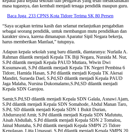
kepada para kepala sekolah dan pengawas yang telah melaksanakan
masa tugasnya, dan kembali menjadi tenaga pendidik maupun guru.
Baca Juga
233 CPNS Kota Tidore Terima SK 80 Persen
“Saya ucapkan terima kasih dan selamat melanjutkan pengabdian
sebagai seorang pendidik, untuk membangun mutu pendidikan dan
karakter siswa, karena dimanapun Aparatur Sipil Negara bekerja,
harus memberikan Manfaat,” tutupnya.
Adapun kepala sekolah yang baru dilantik, diantaranya: Nurlaila A.
Rahman dilantik menjadi Kepala TK Biji Negara, Nuraida M. Nur,
S.Pd dilantik menjadi Kepala PAUD Mutiara, Wiwin Dwi
Kusumawati, S.Pd dilantik menjadi Kepala TK Negeri Pembina 6
Tidore, Hamida Hasan, S.Pd dilantik menjadi Kepala TK Akesai
Mandiri, Suraeda Dael, S.Pd,SD dilantik menjadi Kepala PAUD
Jaga Malaha, Nursina Dukomalamo,S.Pd,SD dilantik menjadi
Kepala SDN Garojou.
Samir,S.Pd,SD dilantik menjadi Kepala SDN Galala, Asnawi Ajam,
S.Pd dilantik menjadi Kepala SDN Somahode, Abdul Manan Taro,
S.Pd, SD dilantik menjadi Kepala SDN 1 Bukit Durian,
Abdurrasyid Amir, S.Pd dilantik menjadi Kepala SDN Mafututu,
Aisah Abdullah, S.Pd dilantik menjadi Kepala SDN 2 Tomalou,
Jainal Muntaha, S.Pd dilantik menjadi Kepala SMPN 25 Tidore
Kepulauan, Litta Umasugi, S.Pd dilantik menjadi Kepala SMPN 20