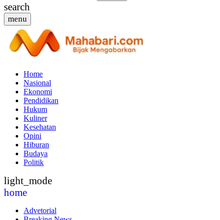
search
menu
Home
Nasional
Ekonomi
Pendidikan
Hukum
Kuliner
Kesehatan
Opini
Hiburan
Budaya
Politik
light_mode
home
Advetorial
Breaking News