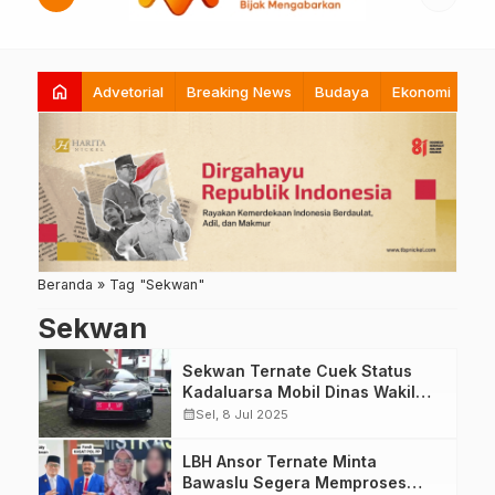
home
Advetorial
Breaking News
Budaya
Ekonomi
Hi
Beranda
»
Tag "Sekwan"
Sekwan
Sekwan Ternate Cuek Status
Kadaluarsa Mobil Dinas Wakil
DPRD
calendar_month
Sel, 8 Jul 2025
LBH Ansor Ternate Minta
Bawaslu Segera Memproses