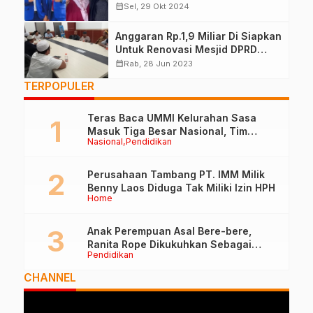
Dugaan Netralitas ASN
calendar_month
Sel, 29 Okt 2024
Anggaran Rp.1,9 Miliar Di Siapkan
Untuk Renovasi Mesjid DPRD
Kota Ternate
calendar_month
Rab, 28 Jun 2023
TERPOPULER
Teras Baca UMMI Kelurahan Sasa
Masuk Tiga Besar Nasional, Tim
Nasional
Pendidikan
Penilai Lakukan Visitasi di Ternate
Perusahaan Tambang PT. IMM Milik
Benny Laos Diduga Tak Miliki Izin HPH
Home
Anak Perempuan Asal Bere-bere,
Ranita Rope Dikukuhkan Sebagai
Pendidikan
Guru Besar dan Rektor Ummu
CHANNEL