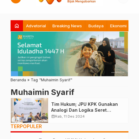
home
Advetorial
Breaking News
Budaya
Ekonomi
Hi
Beranda
»
Tag "Muhaimin Syarif"
Muhaimin Syarif
Tim Hukum; JPU KPK Gunakan
Analogi Dan Logika Seret
Muhaimin Syarif
calendar_month
Rab, 11 Des 2024
TERPOPULER