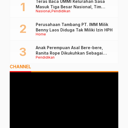
Teras Baca UMMI Kelurahan Sasa
Masuk Tiga Besar Nasional, Tim
Nasional
Pendidikan
Penilai Lakukan Visitasi di Ternate
Perusahaan Tambang PT. IMM Milik
Benny Laos Diduga Tak Miliki Izin HPH
Home
Anak Perempuan Asal Bere-bere,
Ranita Rope Dikukuhkan Sebagai
Pendidikan
Guru Besar dan Rektor Ummu
CHANNEL