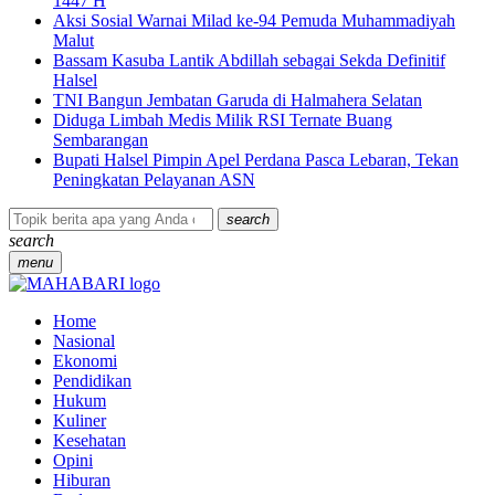
1447 H
Aksi Sosial Warnai Milad ke-94 Pemuda Muhammadiyah
Malut
Bassam Kasuba Lantik Abdillah sebagai Sekda Definitif
Halsel
TNI Bangun Jembatan Garuda di Halmahera Selatan
Diduga Limbah Medis Milik RSI Ternate Buang
Sembarangan
Bupati Halsel Pimpin Apel Perdana Pasca Lebaran, Tekan
Peningkatan Pelayanan ASN
search
search
menu
Home
Nasional
Ekonomi
Pendidikan
Hukum
Kuliner
Kesehatan
Opini
Hiburan