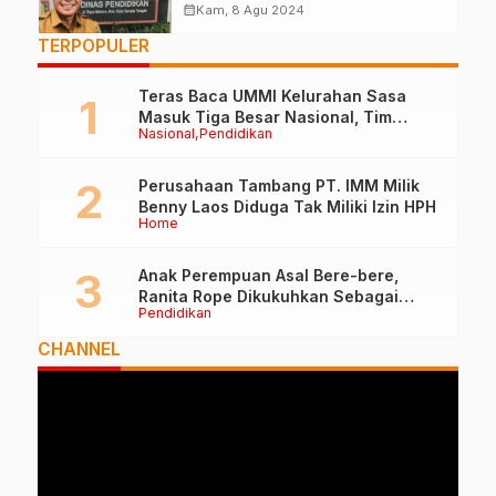
calendar_month
Kam, 8 Agu 2024
TERPOPULER
Teras Baca UMMI Kelurahan Sasa
Masuk Tiga Besar Nasional, Tim
Nasional
Pendidikan
Penilai Lakukan Visitasi di Ternate
Perusahaan Tambang PT. IMM Milik
Benny Laos Diduga Tak Miliki Izin HPH
Home
Anak Perempuan Asal Bere-bere,
Ranita Rope Dikukuhkan Sebagai
Pendidikan
Guru Besar dan Rektor Ummu
CHANNEL