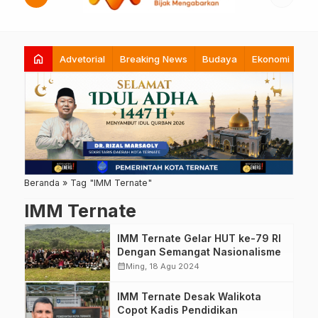
home
Advetorial
Breaking News
Budaya
Ekonomi
Hi
Beranda
»
Tag "IMM Ternate"
IMM Ternate
IMM Ternate Gelar HUT ke-79 RI
Dengan Semangat Nasionalisme
calendar_month
Ming, 18 Agu 2024
IMM Ternate Desak Walikota
Copot Kadis Pendidikan