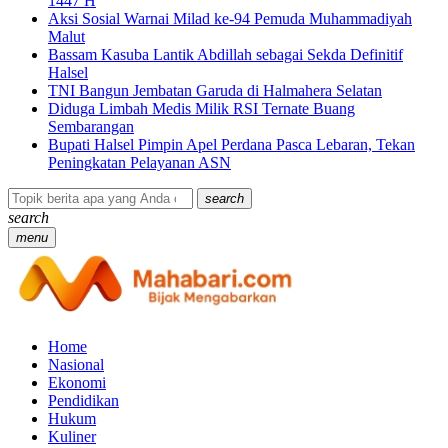
1447 H
Aksi Sosial Warnai Milad ke-94 Pemuda Muhammadiyah
Malut
Bassam Kasuba Lantik Abdillah sebagai Sekda Definitif
Halsel
TNI Bangun Jembatan Garuda di Halmahera Selatan
Diduga Limbah Medis Milik RSI Ternate Buang
Sembarangan
Bupati Halsel Pimpin Apel Perdana Pasca Lebaran, Tekan
Peningkatan Pelayanan ASN
search
search
menu
Home
Nasional
Ekonomi
Pendidikan
Hukum
Kuliner